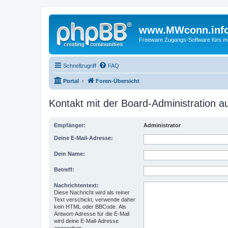
www.MWconn.inf
Freeware Zugangs-Software fürs mob
Schnellzugriff
FAQ
Portal
Foren-Übersicht
Kontakt mit der Board-Administration 
Empfänger:
Administrator
Deine E-Mail-Adresse:
Dein Name:
Betreff:
Nachrichtentext:
Diese Nachricht wird als reiner
Text verschickt, verwende daher
kein HTML oder BBCode. Als
Antwort-Adresse für die E-Mail
wird deine E-Mail-Adresse
angegeben.