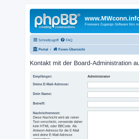
www.MWconn.inf
Freeware Zugangs-Software fürs mob
Schnellzugriff
FAQ
Portal
Foren-Übersicht
Kontakt mit der Board-Administration 
Empfänger:
Administrator
Deine E-Mail-Adresse:
Dein Name:
Betreff:
Nachrichtentext:
Diese Nachricht wird als reiner
Text verschickt, verwende daher
kein HTML oder BBCode. Als
Antwort-Adresse für die E-Mail
wird deine E-Mail-Adresse
angegeben.