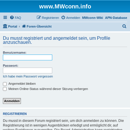
www.MWconn.info
FAQ
Registrieren
Anmelden
MWconn-Wiki
APN-Database
S
Portal
Foren-Übersicht
u
Du musst registriert und angemeldet sein, um Profile
c
anzuschauen.
h
Benutzername:
e
Passwort:
Ich habe mein Passwort vergessen
Angemeldet bleiben
Meinen Online-Status während dieser Sitzung verbergen
REGISTRIEREN
Du musst in diesem Forum registriert sein, um dich anmelden zu können. Die
Registrierung ist in wenigen Augenblicken erledigt und ermöglicht dir, auf
weitere Funktionen zuzugreifen. Die Board-Administration kann registrierten