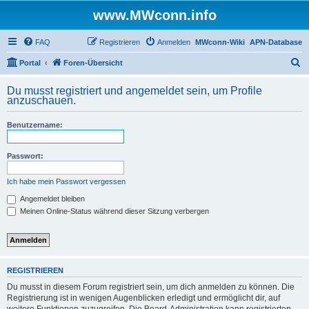
www.MWconn.info
FAQ
Registrieren
Anmelden
MWconn-Wiki
APN-Database
S
Portal
Foren-Übersicht
u
Du musst registriert und angemeldet sein, um Profile
c
anzuschauen.
h
Benutzername:
e
Passwort:
Ich habe mein Passwort vergessen
Angemeldet bleiben
Meinen Online-Status während dieser Sitzung verbergen
REGISTRIEREN
Du musst in diesem Forum registriert sein, um dich anmelden zu können. Die
Registrierung ist in wenigen Augenblicken erledigt und ermöglicht dir, auf
weitere Funktionen zuzugreifen. Die Board-Administration kann registrierten