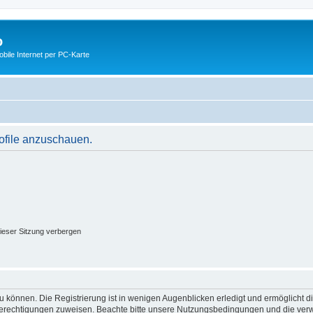
o
ile Internet per PC-Karte
rofile anzuschauen.
ieser Sitzung verbergen
 können. Die Registrierung ist in wenigen Augenblicken erledigt und ermöglicht di
 Berechtigungen zuweisen. Beachte bitte unsere Nutzungsbedingungen und die verwa