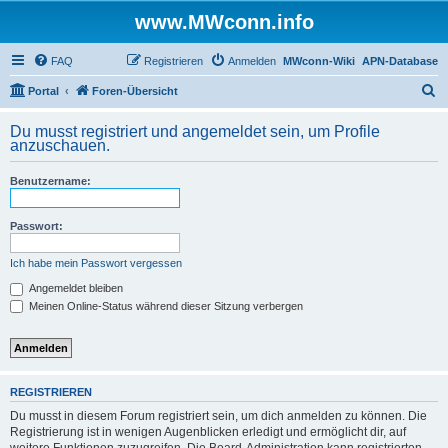
www.MWconn.info
FAQ
Registrieren
Anmelden
MWconn-Wiki
APN-Database
S
Portal
Foren-Übersicht
u
Du musst registriert und angemeldet sein, um Profile
c
anzuschauen.
h
Benutzername:
e
Passwort:
Ich habe mein Passwort vergessen
Angemeldet bleiben
Meinen Online-Status während dieser Sitzung verbergen
REGISTRIEREN
Du musst in diesem Forum registriert sein, um dich anmelden zu können. Die
Registrierung ist in wenigen Augenblicken erledigt und ermöglicht dir, auf
weitere Funktionen zuzugreifen. Die Board-Administration kann registrierten