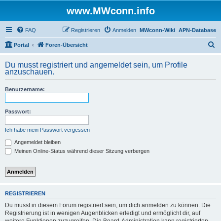
www.MWconn.info
FAQ
Registrieren
Anmelden
MWconn-Wiki
APN-Database
S
Portal
Foren-Übersicht
u
Du musst registriert und angemeldet sein, um Profile
c
anzuschauen.
h
Benutzername:
e
Passwort:
Ich habe mein Passwort vergessen
Angemeldet bleiben
Meinen Online-Status während dieser Sitzung verbergen
REGISTRIEREN
Du musst in diesem Forum registriert sein, um dich anmelden zu können. Die
Registrierung ist in wenigen Augenblicken erledigt und ermöglicht dir, auf
weitere Funktionen zuzugreifen. Die Board-Administration kann registrierten