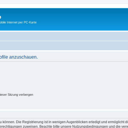
o
ile Internet per PC-Karte
rofile anzuschauen.
ieser Sitzung verbergen
 können. Die Registrierung ist in wenigen Augenblicken erledigt und ermöglicht di
 Berechtigungen zuweisen. Beachte bitte unsere Nutzungsbedingungen und die verwa