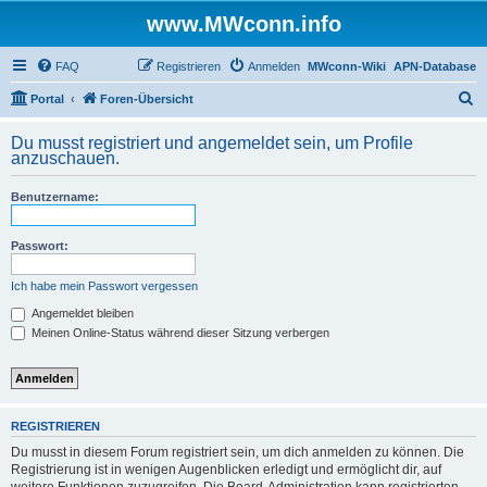
www.MWconn.info
FAQ
Registrieren
Anmelden
MWconn-Wiki
APN-Database
S
Portal
Foren-Übersicht
u
Du musst registriert und angemeldet sein, um Profile
c
anzuschauen.
h
Benutzername:
e
Passwort:
Ich habe mein Passwort vergessen
Angemeldet bleiben
Meinen Online-Status während dieser Sitzung verbergen
REGISTRIEREN
Du musst in diesem Forum registriert sein, um dich anmelden zu können. Die
Registrierung ist in wenigen Augenblicken erledigt und ermöglicht dir, auf
weitere Funktionen zuzugreifen. Die Board-Administration kann registrierten