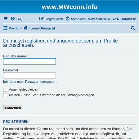
www.MWconn.info
FAQ
Registrieren
Anmelden
MWconn-Wiki
APN-Database
S
Portal
Foren-Übersicht
u
Du musst registriert und angemeldet sein, um Profile
c
anzuschauen.
h
Benutzername:
e
Passwort:
Ich habe mein Passwort vergessen
Angemeldet bleiben
Meinen Online-Status während dieser Sitzung verbergen
REGISTRIEREN
Du musst in diesem Forum registriert sein, um dich anmelden zu können. Die
Registrierung ist in wenigen Augenblicken erledigt und ermöglicht dir, auf
weitere Funktionen zuzugreifen. Die Board-Administration kann registrierten