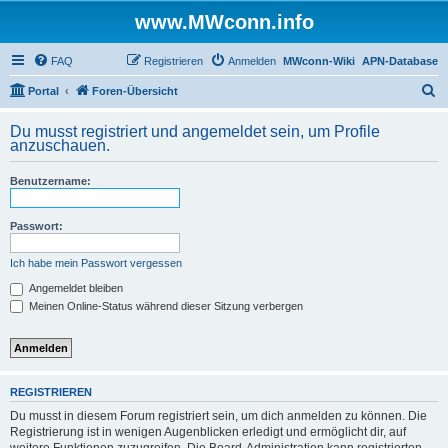
www.MWconn.info
FAQ
Registrieren
Anmelden
MWconn-Wiki
APN-Database
S
Portal
Foren-Übersicht
u
Du musst registriert und angemeldet sein, um Profile
c
anzuschauen.
h
Benutzername:
e
Passwort:
Ich habe mein Passwort vergessen
Angemeldet bleiben
Meinen Online-Status während dieser Sitzung verbergen
REGISTRIEREN
Du musst in diesem Forum registriert sein, um dich anmelden zu können. Die
Registrierung ist in wenigen Augenblicken erledigt und ermöglicht dir, auf
weitere Funktionen zuzugreifen. Die Board-Administration kann registrierten