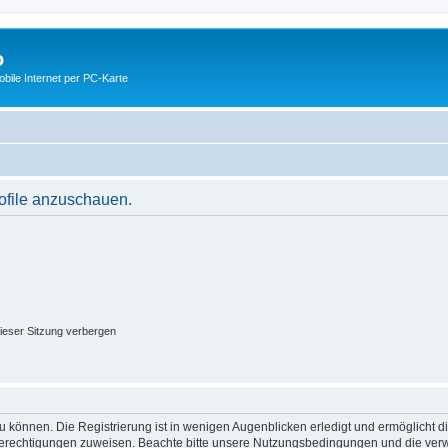
o
ile Internet per PC-Karte
rofile anzuschauen.
ieser Sitzung verbergen
 können. Die Registrierung ist in wenigen Augenblicken erledigt und ermöglicht di
 Berechtigungen zuweisen. Beachte bitte unsere Nutzungsbedingungen und die verwa