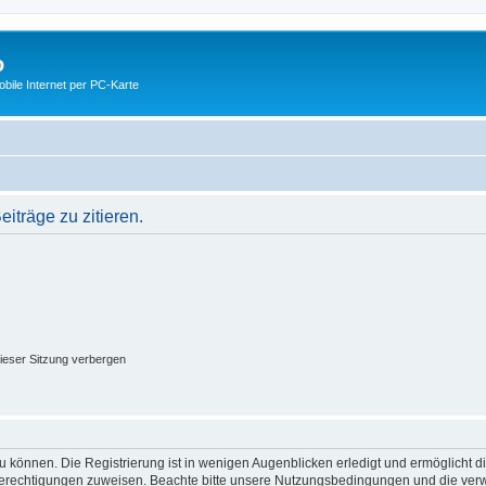
o
ile Internet per PC-Karte
träge zu zitieren.
ieser Sitzung verbergen
 können. Die Registrierung ist in wenigen Augenblicken erledigt und ermöglicht di
 Berechtigungen zuweisen. Beachte bitte unsere Nutzungsbedingungen und die verwa