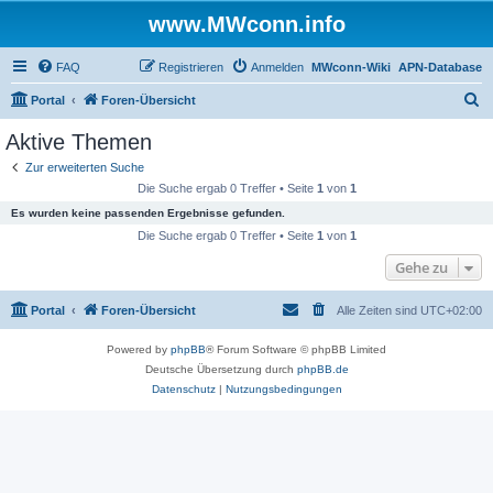
www.MWconn.info
FAQ
Registrieren
Anmelden
MWconn-Wiki
APN-Database
S
Portal
Foren-Übersicht
u
Aktive Themen
c
Zur erweiterten Suche
h
Die Suche ergab 0 Treffer • Seite
1
von
1
e
Es wurden keine passenden Ergebnisse gefunden.
Die Suche ergab 0 Treffer • Seite
1
von
1
Gehe zu
Portal
Foren-Übersicht
Alle Zeiten sind
UTC+02:00
Powered by
phpBB
® Forum Software © phpBB Limited
Deutsche Übersetzung durch
phpBB.de
Datenschutz
|
Nutzungsbedingungen