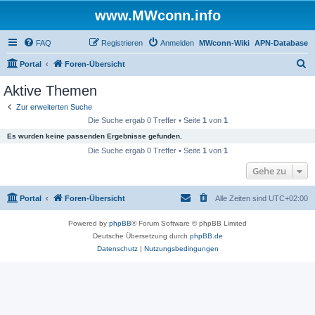
www.MWconn.info
FAQ
Registrieren
Anmelden
MWconn-Wiki
APN-Database
S
Portal
Foren-Übersicht
u
Aktive Themen
c
Zur erweiterten Suche
h
Die Suche ergab 0 Treffer • Seite
1
von
1
e
Es wurden keine passenden Ergebnisse gefunden.
Die Suche ergab 0 Treffer • Seite
1
von
1
Gehe zu
Portal
Foren-Übersicht
Alle Zeiten sind
UTC+02:00
Powered by
phpBB
® Forum Software © phpBB Limited
Deutsche Übersetzung durch
phpBB.de
Datenschutz
|
Nutzungsbedingungen