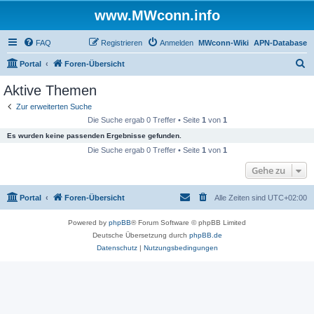
www.MWconn.info
FAQ
Registrieren
Anmelden
MWconn-Wiki
APN-Database
S
Portal
Foren-Übersicht
u
Aktive Themen
c
Zur erweiterten Suche
h
Die Suche ergab 0 Treffer • Seite
1
von
1
e
Es wurden keine passenden Ergebnisse gefunden.
Die Suche ergab 0 Treffer • Seite
1
von
1
Gehe zu
Portal
Foren-Übersicht
Alle Zeiten sind
UTC+02:00
Powered by
phpBB
® Forum Software © phpBB Limited
Deutsche Übersetzung durch
phpBB.de
Datenschutz
|
Nutzungsbedingungen