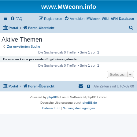
www.MWconn.info
FAQ
Registrieren
Anmelden
MWconn-Wiki
APN-Database
S
Portal
Foren-Übersicht
u
Aktive Themen
c
Zur erweiterten Suche
h
Die Suche ergab 0 Treffer • Seite
1
von
1
e
Es wurden keine passenden Ergebnisse gefunden.
Die Suche ergab 0 Treffer • Seite
1
von
1
Gehe zu
Portal
Foren-Übersicht
Alle Zeiten sind
UTC+02:00
Powered by
phpBB
® Forum Software © phpBB Limited
Deutsche Übersetzung durch
phpBB.de
Datenschutz
|
Nutzungsbedingungen