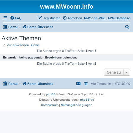
www.MWconn.info
FAQ
Registrieren
Anmelden
MWconn-Wiki
APN-Database
S
Portal
Foren-Übersicht
u
Aktive Themen
c
Zur erweiterten Suche
h
Die Suche ergab 0 Treffer • Seite
1
von
1
e
Es wurden keine passenden Ergebnisse gefunden.
Die Suche ergab 0 Treffer • Seite
1
von
1
Gehe zu
Portal
Foren-Übersicht
Alle Zeiten sind
UTC+02:00
Powered by
phpBB
® Forum Software © phpBB Limited
Deutsche Übersetzung durch
phpBB.de
Datenschutz
|
Nutzungsbedingungen