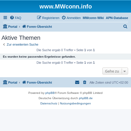
www.MWconn.info
FAQ
Registrieren
Anmelden
MWconn-Wiki
APN-Database
S
Portal
Foren-Übersicht
u
Aktive Themen
c
Zur erweiterten Suche
h
Die Suche ergab 0 Treffer • Seite
1
von
1
e
Es wurden keine passenden Ergebnisse gefunden.
Die Suche ergab 0 Treffer • Seite
1
von
1
Gehe zu
Portal
Foren-Übersicht
Alle Zeiten sind
UTC+02:00
Powered by
phpBB
® Forum Software © phpBB Limited
Deutsche Übersetzung durch
phpBB.de
Datenschutz
|
Nutzungsbedingungen