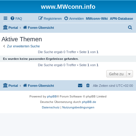
www.MWconn.info
FAQ
Registrieren
Anmelden
MWconn-Wiki
APN-Database
S
Portal
Foren-Übersicht
u
Aktive Themen
c
Zur erweiterten Suche
h
Die Suche ergab 0 Treffer • Seite
1
von
1
e
Es wurden keine passenden Ergebnisse gefunden.
Die Suche ergab 0 Treffer • Seite
1
von
1
Gehe zu
Portal
Foren-Übersicht
Alle Zeiten sind
UTC+02:00
Powered by
phpBB
® Forum Software © phpBB Limited
Deutsche Übersetzung durch
phpBB.de
Datenschutz
|
Nutzungsbedingungen