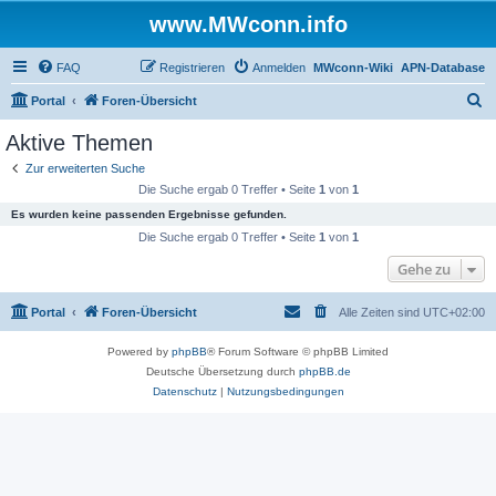
www.MWconn.info
FAQ
Registrieren
Anmelden
MWconn-Wiki
APN-Database
S
Portal
Foren-Übersicht
u
Aktive Themen
c
Zur erweiterten Suche
h
Die Suche ergab 0 Treffer • Seite
1
von
1
e
Es wurden keine passenden Ergebnisse gefunden.
Die Suche ergab 0 Treffer • Seite
1
von
1
Gehe zu
Portal
Foren-Übersicht
Alle Zeiten sind
UTC+02:00
Powered by
phpBB
® Forum Software © phpBB Limited
Deutsche Übersetzung durch
phpBB.de
Datenschutz
|
Nutzungsbedingungen