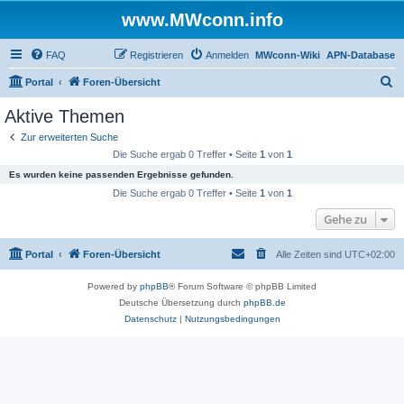
www.MWconn.info
FAQ
Registrieren
Anmelden
MWconn-Wiki
APN-Database
S
Portal
Foren-Übersicht
u
Aktive Themen
c
Zur erweiterten Suche
h
Die Suche ergab 0 Treffer • Seite
1
von
1
e
Es wurden keine passenden Ergebnisse gefunden.
Die Suche ergab 0 Treffer • Seite
1
von
1
Gehe zu
Portal
Foren-Übersicht
Alle Zeiten sind
UTC+02:00
Powered by
phpBB
® Forum Software © phpBB Limited
Deutsche Übersetzung durch
phpBB.de
Datenschutz
|
Nutzungsbedingungen