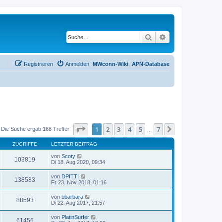
Suche
Erweiterte Suche
Registrieren
Anmelden
MWconn-Wiki
APN-Database
Seite
1
von
7
1
2
3
4
5
7
Nächste
Die Suche ergab 168 Treffer
…
ZUGRIFFE
LETZTER BEITRAG
von
Scoty
103819
Di 18. Aug 2020, 09:34
von
DPITTI
138583
Fr 23. Nov 2018, 01:16
von
bbarbara
88593
Di 22. Aug 2017, 21:57
von
PlatinSurfer
61456