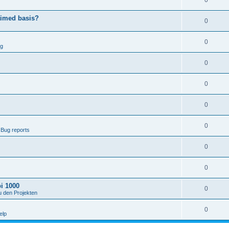
0
timed basis?
0
0
ng
0
0
0
0
 Bug reports
0
0
i 1000
0
u den Projekten
0
elp