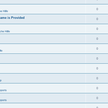
0
e Hilfe
ame is Provided
0
0
che Hilfe
0
0
fe
0
0
0
lp
0
eports
0
eports