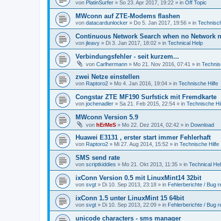
von
PlatinSurfer
» So 23. Apr 2017, 19:22 » in
Off Topic
MWconn auf ZTE-Modems flashen
von
datacardunlocker
» Do 5. Jan 2017, 19:56 » in
Technisch
Continuous Network Search when no Network n
von
jleavy
» Di 3. Jan 2017, 18:02 » in
Technical Help
Verbindungsfehler - seit kurzem...
von
Carlhermann
» Mo 21. Nov 2016, 07:41 » in
Technis
zwei Netze einstellen
von
Raptoro2
» Mo 4. Jan 2016, 19:04 » in
Technische Hilfe
Congstar ZTE MF190 Surfstick mit Fremdkarte
von
jochenadler
» Sa 21. Feb 2015, 22:54 » in
Technische Hil
MWconn Version 5.9
von
hErMeS
» Mo 22. Dez 2014, 02:42 » in
Download
Huawei E3131 , erster start immer Fehlerhaft
von
Raptoro2
» Mi 27. Aug 2014, 15:52 » in
Technische Hilfe
SMS send rate
von
scriptkiddies
» Mo 21. Okt 2013, 11:35 » in
Technical He
ixConn Version 0.5 mit LinuxMint14 32bit
von
svgt
» Di 10. Sep 2013, 23:18 » in
Fehlerberichte / Bug r
ixConn 1.5 unter LinuxMint 15 64bit
von
svgt
» Di 10. Sep 2013, 22:09 » in
Fehlerberichte / Bug r
unicode characters - sms manager