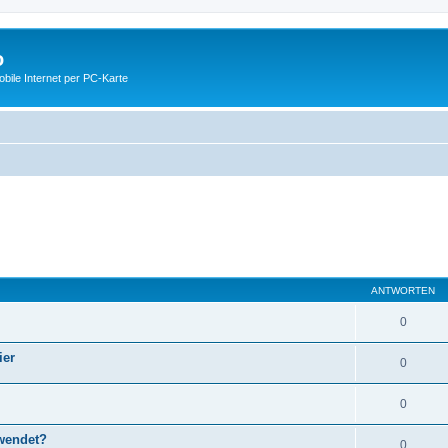
o
ile Internet per PC-Karte
ANTWORTEN
0
ier
0
0
wendet?
0