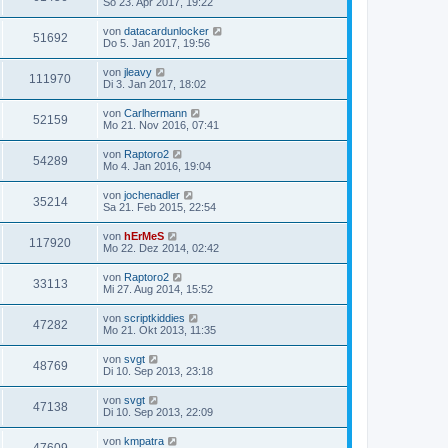
So 23. Apr 2017, 19:22
von
datacardunlocker
51692
Do 5. Jan 2017, 19:56
von
jleavy
111970
Di 3. Jan 2017, 18:02
von
Carlhermann
52159
Mo 21. Nov 2016, 07:41
von
Raptoro2
54289
Mo 4. Jan 2016, 19:04
von
jochenadler
35214
Sa 21. Feb 2015, 22:54
von
hErMeS
117920
Mo 22. Dez 2014, 02:42
von
Raptoro2
33113
Mi 27. Aug 2014, 15:52
von
scriptkiddies
47282
Mo 21. Okt 2013, 11:35
von
svgt
48769
Di 10. Sep 2013, 23:18
von
svgt
47138
Di 10. Sep 2013, 22:09
von
kmpatra