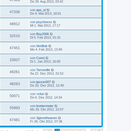
47609
Do 29. Aug 2013, 03:42
von
aps_el
47336
Do 9. Mai 2013, 18:01
von
psychoxxx
48912
Mi 1. Mai 2013, 17:17
von
Boy2006
32510
Di 5. Feb 2013, 01:31
von
IAmBob
47451
Mo 4. Feb 2013, 13:49
von
Conni
33937
Di 1. Jan 2013, 16:09
von
Terrorelfe
48261
Sa 22. Dez 2012, 01:52
von
jasson007
48263
Do 20. Dez 2012, 12:49
von
+cfun
50071
Do 6. Dez 2012, 14:34
von
brettermeier
55993
Mo 29. Okt 2012, 22:07
von
3gisnotheaven
47481
Fr 26. Okt 2012, 07:36