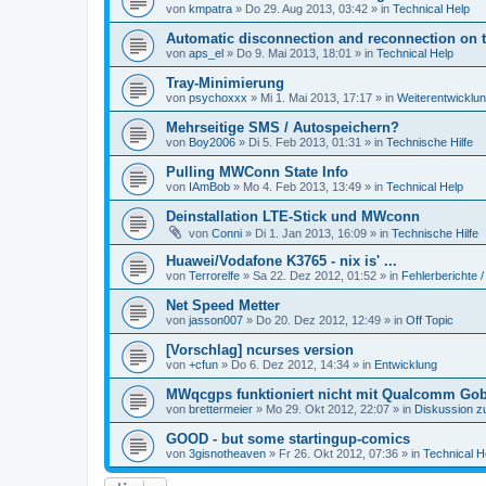
von
kmpatra
» Do 29. Aug 2013, 03:42 » in
Technical Help
Automatic disconnection and reconnection on 
von
aps_el
» Do 9. Mai 2013, 18:01 » in
Technical Help
Tray-Minimierung
von
psychoxxx
» Mi 1. Mai 2013, 17:17 » in
Weiterentwicklu
Mehrseitige SMS / Autospeichern?
von
Boy2006
» Di 5. Feb 2013, 01:31 » in
Technische Hilfe
Pulling MWConn State Info
von
IAmBob
» Mo 4. Feb 2013, 13:49 » in
Technical Help
Deinstallation LTE-Stick und MWconn
von
Conni
» Di 1. Jan 2013, 16:09 » in
Technische Hilfe
Huawei/Vodafone K3765 - nix is' ...
von
Terrorelfe
» Sa 22. Dez 2012, 01:52 » in
Fehlerberichte /
Net Speed Metter
von
jasson007
» Do 20. Dez 2012, 12:49 » in
Off Topic
[Vorschlag] ncurses version
von
+cfun
» Do 6. Dez 2012, 14:34 » in
Entwicklung
MWqcgps funktioniert nicht mit Qualcomm Gob
von
brettermeier
» Mo 29. Okt 2012, 22:07 » in
Diskussion z
GOOD - but some startingup-comics
von
3gisnotheaven
» Fr 26. Okt 2012, 07:36 » in
Technical H