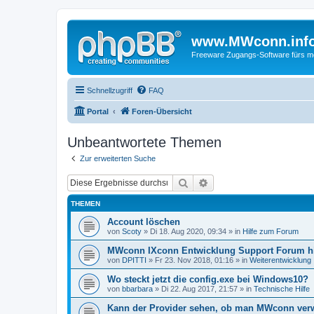
www.MWconn.inf
Freeware Zugangs-Software fürs mob
Schnellzugriff
FAQ
Portal
Foren-Übersicht
Unbeantwortete Themen
Zur erweiterten Suche
Suche
Erweiterte Suche
THEMEN
Account löschen
von
Scoty
» Di 18. Aug 2020, 09:34 » in
Hilfe zum Forum
MWconn IXconn Entwicklung Support Forum h
von
DPITTI
» Fr 23. Nov 2018, 01:16 » in
Weiterentwicklung
Wo steckt jetzt die config.exe bei Windows10?
von
bbarbara
» Di 22. Aug 2017, 21:57 » in
Technische Hilfe
Kann der Provider sehen, ob man MWconn ver