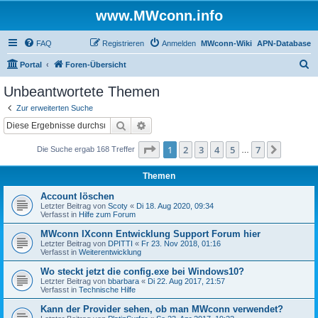
www.MWconn.info
FAQ
Registrieren
Anmelden
MWconn-Wiki
APN-Database
S
Portal
Foren-Übersicht
u
Unbeantwortete Themen
c
Zur erweiterten Suche
h
Suche
Erweiterte Suche
e
Seite
1
von
7
1
2
3
4
5
7
Nächst
Die Suche ergab 168 Treffer
…
Themen
Account löschen
Letzter Beitrag von
Scoty
«
Di 18. Aug 2020, 09:34
Verfasst in
Hilfe zum Forum
MWconn IXconn Entwicklung Support Forum hier
Letzter Beitrag von
DPITTI
«
Fr 23. Nov 2018, 01:16
Verfasst in
Weiterentwicklung
Wo steckt jetzt die config.exe bei Windows10?
Letzter Beitrag von
bbarbara
«
Di 22. Aug 2017, 21:57
Verfasst in
Technische Hilfe
Kann der Provider sehen, ob man MWconn verwendet?