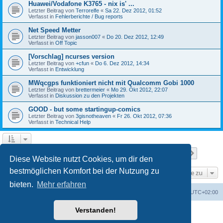
Huawei/Vodafone K3765 - nix is' ...
Letzter Beitrag von
Terrorelfe
«
Sa 22. Dez 2012, 01:52
Verfasst in
Fehlerberichte / Bug reports
Net Speed Metter
Letzter Beitrag von
jasson007
«
Do 20. Dez 2012, 12:49
Verfasst in
Off Topic
[Vorschlag] ncurses version
Letzter Beitrag von
+cfun
«
Do 6. Dez 2012, 14:34
Verfasst in
Entwicklung
MWqcgps funktioniert nicht mit Qualcomm Gobi 1000
Letzter Beitrag von
brettermeier
«
Mo 29. Okt 2012, 22:07
Verfasst in
Diskussion zu den Projekten
GOOD - but some startingup-comics
Letzter Beitrag von
3gisnotheaven
«
Fr 26. Okt 2012, 07:36
Verfasst in
Technical Help
Seite
1
von
7
1
2
3
4
5
7
Nächst
Die Suche ergab 168 Treffer
…
Diese Website nutzt Cookies, um dir den
bestmöglichen Komfort bei der Nutzung zu
Gehe zu
bieten.
Mehr erfahren
Portal
Foren-Übersicht
Alle Zeiten sind
UTC+02:00
Verstanden!
Powered by
phpBB
® Forum Software © phpBB Limited
Deutsche Übersetzung durch
phpBB.de