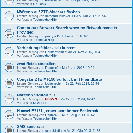
Letzter Beitrag von
PlatinSurfer
«
So 23. Apr 2017, 19:22
Verfasst in
Off Topic
MWconn auf ZTE-Modems flashen
Letzter Beitrag von
datacardunlocker
«
Do 5. Jan 2017, 19:56
Verfasst in
Technische Hilfe
Continuous Network Search when no Network name is
Provided
Letzter Beitrag von
jleavy
«
Di 3. Jan 2017, 18:02
Verfasst in
Technical Help
Verbindungsfehler - seit kurzem...
Letzter Beitrag von
Carlhermann
«
Mo 21. Nov 2016, 07:41
Verfasst in
Technische Hilfe
zwei Netze einstellen
Letzter Beitrag von
Raptoro2
«
Mo 4. Jan 2016, 19:04
Verfasst in
Technische Hilfe
Congstar ZTE MF190 Surfstick mit Fremdkarte
Letzter Beitrag von
jochenadler
«
Sa 21. Feb 2015, 22:54
Verfasst in
Technische Hilfe
MWconn Version 5.9
Letzter Beitrag von
hErMeS
«
Mo 22. Dez 2014, 02:42
Verfasst in
Download
Huawei E3131 , erster start immer Fehlerhaft
Letzter Beitrag von
Raptoro2
«
Mi 27. Aug 2014, 15:52
Verfasst in
Technische Hilfe
SMS send rate
Letzter Beitrag von
scriptkiddies
«
Mo 21. Okt 2013, 11:35