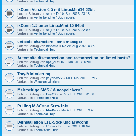
Verfasst in
Technical Help
ixConn Version 0.5 mit LinuxMint14 32bit
Letzter Beitrag von
svgt
«
Di 10. Sep 2013, 23:18
Verfasst in
Fehlerberichte / Bug reports
ixConn 1.5 unter LinuxMint 15 64bit
Letzter Beitrag von
svgt
«
Di 10. Sep 2013, 22:09
Verfasst in
Fehlerberichte / Bug reports
unicode characters - sms manager
Letzter Beitrag von
kmpatra
«
Do 29. Aug 2013, 03:42
Verfasst in
Technical Help
Automatic disconnection and reconnection on timed basis?
Letzter Beitrag von
aps_el
«
Do 9. Mai 2013, 18:01
Verfasst in
Technical Help
Tray-Minimierung
Letzter Beitrag von
psychoxxx
«
Mi 1. Mai 2013, 17:17
Verfasst in
Weiterentwicklung
Mehrseitige SMS / Autospeichern?
Letzter Beitrag von
Boy2006
«
Di 5. Feb 2013, 01:31
Verfasst in
Technische Hilfe
Pulling MWConn State Info
Letzter Beitrag von
IAmBob
«
Mo 4. Feb 2013, 13:49
Verfasst in
Technical Help
Deinstallation LTE-Stick und MWconn
Letzter Beitrag von
Conni
«
Di 1. Jan 2013, 16:09
Verfasst in
Technische Hilfe