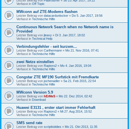
Letzter Beitrag von
PlatinSurfer
«
So 23. Apr 2017, 19:22
Verfasst in
Off Topic
MWconn auf ZTE-Modems flashen
Letzter Beitrag von
datacardunlocker
«
Do 5. Jan 2017, 19:56
Verfasst in
Technische Hilfe
Continuous Network Search when no Network name is
Provided
Letzter Beitrag von
jleavy
«
Di 3. Jan 2017, 18:02
Verfasst in
Technical Help
Verbindungsfehler - seit kurzem...
Letzter Beitrag von
Carlhermann
«
Mo 21. Nov 2016, 07:41
Verfasst in
Technische Hilfe
zwei Netze einstellen
Letzter Beitrag von
Raptoro2
«
Mo 4. Jan 2016, 19:04
Verfasst in
Technische Hilfe
Congstar ZTE MF190 Surfstick mit Fremdkarte
Letzter Beitrag von
jochenadler
«
Sa 21. Feb 2015, 22:54
Verfasst in
Technische Hilfe
MWconn Version 5.9
Letzter Beitrag von
hErMeS
«
Mo 22. Dez 2014, 02:42
Verfasst in
Download
Huawei E3131 , erster start immer Fehlerhaft
Letzter Beitrag von
Raptoro2
«
Mi 27. Aug 2014, 15:52
Verfasst in
Technische Hilfe
SMS send rate
Letzter Beitrag von
scriptkiddies
«
Mo 21. Okt 2013, 11:35