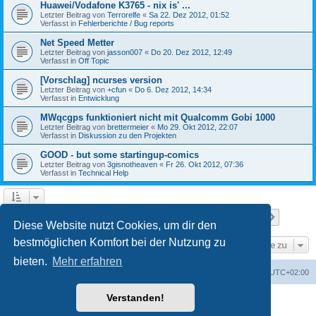
Huawei/Vodafone K3765 - nix is' ...
Letzter Beitrag von
Terrorelfe
«
Sa 22. Dez 2012, 01:52
Verfasst in
Fehlerberichte / Bug reports
Net Speed Metter
Letzter Beitrag von
jasson007
«
Do 20. Dez 2012, 12:49
Verfasst in
Off Topic
[Vorschlag] ncurses version
Letzter Beitrag von
+cfun
«
Do 6. Dez 2012, 14:34
Verfasst in
Entwicklung
MWqcgps funktioniert nicht mit Qualcomm Gobi 1000
Letzter Beitrag von
brettermeier
«
Mo 29. Okt 2012, 22:07
Verfasst in
Diskussion zu den Projekten
GOOD - but some startingup-comics
Letzter Beitrag von
3gisnotheaven
«
Fr 26. Okt 2012, 07:36
Verfasst in
Technical Help
Seite
1
von
7
1
2
3
4
5
7
Nächst
Die Suche ergab 168 Treffer
…
Diese Website nutzt Cookies, um dir den
bestmöglichen Komfort bei der Nutzung zu
Gehe zu
bieten.
Mehr erfahren
Portal
Foren-Übersicht
Alle Zeiten sind
UTC+02:00
Verstanden!
Powered by
phpBB
® Forum Software © phpBB Limited
Deutsche Übersetzung durch
phpBB.de