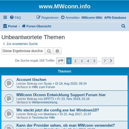
www.MWconn.info
FAQ
Registrieren
Anmelden
MWconn-Wiki
APN-Database
S
Portal
Foren-Übersicht
u
Unbeantwortete Themen
c
Zur erweiterten Suche
h
Suche
Erweiterte Suche
e
Seite
1
von
7
1
2
3
4
5
7
Nächst
Die Suche ergab 168 Treffer
…
Themen
Account löschen
Letzter Beitrag von
Scoty
«
Di 18. Aug 2020, 09:34
Verfasst in
Hilfe zum Forum
MWconn IXconn Entwicklung Support Forum hier
Letzter Beitrag von
DPITTI
«
Fr 23. Nov 2018, 01:16
Verfasst in
Weiterentwicklung
Wo steckt jetzt die config.exe bei Windows10?
Letzter Beitrag von
bbarbara
«
Di 22. Aug 2017, 21:57
Verfasst in
Technische Hilfe
Kann der Provider sehen, ob man MWconn verwendet?