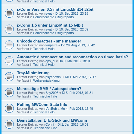
Verfasst in
Technical Help
ixConn Version 0.5 mit LinuxMint14 32bit
Letzter Beitrag von
svgt
«
Di 10. Sep 2013, 23:18
Verfasst in
Fehlerberichte / Bug reports
ixConn 1.5 unter LinuxMint 15 64bit
Letzter Beitrag von
svgt
«
Di 10. Sep 2013, 22:09
Verfasst in
Fehlerberichte / Bug reports
unicode characters - sms manager
Letzter Beitrag von
kmpatra
«
Do 29. Aug 2013, 03:42
Verfasst in
Technical Help
Automatic disconnection and reconnection on timed basis?
Letzter Beitrag von
aps_el
«
Do 9. Mai 2013, 18:01
Verfasst in
Technical Help
Tray-Minimierung
Letzter Beitrag von
psychoxxx
«
Mi 1. Mai 2013, 17:17
Verfasst in
Weiterentwicklung
Mehrseitige SMS / Autospeichern?
Letzter Beitrag von
Boy2006
«
Di 5. Feb 2013, 01:31
Verfasst in
Technische Hilfe
Pulling MWConn State Info
Letzter Beitrag von
IAmBob
«
Mo 4. Feb 2013, 13:49
Verfasst in
Technical Help
Deinstallation LTE-Stick und MWconn
Letzter Beitrag von
Conni
«
Di 1. Jan 2013, 16:09
Verfasst in
Technische Hilfe