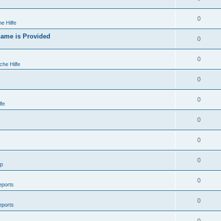
0
e Hilfe
ame is Provided
0
0
che Hilfe
0
0
fe
0
0
0
lp
0
eports
0
eports