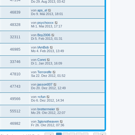
47134
Do 29. Aug 2013, 03:42
von
aps_el
46839
Do 9. Mai 2013, 18:01
von
psychoxxx
48328
Mi 1. Mai 2013, 17:17
von
Boy2006
32311
Di 5. Feb 2013, 01:31
von
IAmBob
46985
Mo 4. Feb 2013, 13:49
von
Conni
33746
Di 1. Jan 2013, 16:09
von
Terrorelfe
47810
Sa 22. Dez 2012, 01:52
von
jasson007
47743
Do 20. Dez 2012, 12:49
von
+cfun
49566
Do 6. Dez 2012, 14:34
von
brettermeier
55512
Mo 29. Okt 2012, 22:07
von
3gisnotheaven
46982
Fr 26. Okt 2012, 07:36