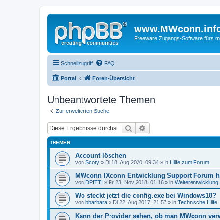
www.MWconn.inf
Freeware Zugangs-Software fürs mob
Schnellzugriff
FAQ
Portal
Foren-Übersicht
Unbeantwortete Themen
Zur erweiterten Suche
Suche
Erweiterte Suche
THEMEN
Account löschen
von
Scoty
» Di 18. Aug 2020, 09:34 » in
Hilfe zum Forum
MWconn IXconn Entwicklung Support Forum h
von
DPITTI
» Fr 23. Nov 2018, 01:16 » in
Weiterentwicklung
Wo steckt jetzt die config.exe bei Windows10?
von
bbarbara
» Di 22. Aug 2017, 21:57 » in
Technische Hilfe
Kann der Provider sehen, ob man MWconn ver