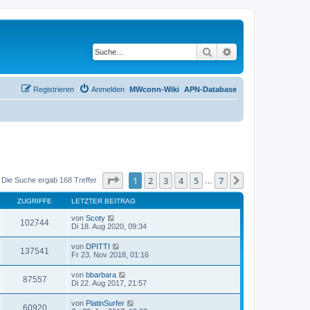
Suche
Erweiterte Suche
Registrieren
Anmelden
MWconn-Wiki
APN-Database
Seite
1
von
7
1
2
3
4
5
7
Nächste
Die Suche ergab 168 Treffer
…
ZUGRIFFE
LETZTER BEITRAG
von
Scoty
102744
Di 18. Aug 2020, 09:34
von
DPITTI
137541
Fr 23. Nov 2018, 01:16
von
bbarbara
87557
Di 22. Aug 2017, 21:57
von
PlatinSurfer
60920