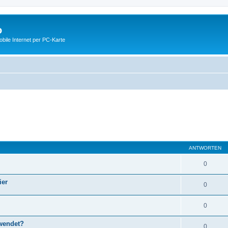
o
ile Internet per PC-Karte
ANTWORTEN
0
ier
0
0
wendet?
0