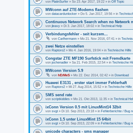
von
PlatinSurfer
» So 23. Apr 2017, 19:22 » in
Off Topic
MWconn auf ZTE-Modems flashen
von
datacardunlocker
» Do 5. Jan 2017, 19:56 » in
Technisch
Continuous Network Search when no Network n
von
jleavy
» Di 3. Jan 2017, 18:02 » in
Technical Help
Verbindungsfehler - seit kurzem...
von
Carlhermann
» Mo 21. Nov 2016, 07:41 » in
Technis
zwei Netze einstellen
von
Raptoro2
» Mo 4. Jan 2016, 19:04 » in
Technische Hilfe
Congstar ZTE MF190 Surfstick mit Fremdkarte
von
jochenadler
» Sa 21. Feb 2015, 22:54 » in
Technische Hil
MWconn Version 5.9
von
hErMeS
» Mo 22. Dez 2014, 02:42 » in
Download
Huawei E3131 , erster start immer Fehlerhaft
von
Raptoro2
» Mi 27. Aug 2014, 15:52 » in
Technische Hilfe
SMS send rate
von
scriptkiddies
» Mo 21. Okt 2013, 11:35 » in
Technical He
ixConn Version 0.5 mit LinuxMint14 32bit
von
svgt
» Di 10. Sep 2013, 23:18 » in
Fehlerberichte / Bug r
ixConn 1.5 unter LinuxMint 15 64bit
von
svgt
» Di 10. Sep 2013, 22:09 » in
Fehlerberichte / Bug r
unicode characters - sms manager