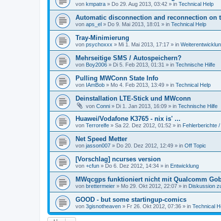
von
kmpatra
» Do 29. Aug 2013, 03:42 » in
Technical Help
Automatic disconnection and reconnection on 
von
aps_el
» Do 9. Mai 2013, 18:01 » in
Technical Help
Tray-Minimierung
von
psychoxxx
» Mi 1. Mai 2013, 17:17 » in
Weiterentwicklu
Mehrseitige SMS / Autospeichern?
von
Boy2006
» Di 5. Feb 2013, 01:31 » in
Technische Hilfe
Pulling MWConn State Info
von
IAmBob
» Mo 4. Feb 2013, 13:49 » in
Technical Help
Deinstallation LTE-Stick und MWconn
von
Conni
» Di 1. Jan 2013, 16:09 » in
Technische Hilfe
Huawei/Vodafone K3765 - nix is' ...
von
Terrorelfe
» Sa 22. Dez 2012, 01:52 » in
Fehlerberichte /
Net Speed Metter
von
jasson007
» Do 20. Dez 2012, 12:49 » in
Off Topic
[Vorschlag] ncurses version
von
+cfun
» Do 6. Dez 2012, 14:34 » in
Entwicklung
MWqcgps funktioniert nicht mit Qualcomm Gob
von
brettermeier
» Mo 29. Okt 2012, 22:07 » in
Diskussion z
GOOD - but some startingup-comics
von
3gisnotheaven
» Fr 26. Okt 2012, 07:36 » in
Technical H