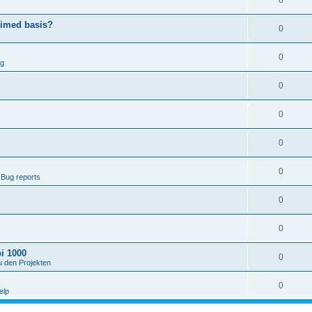
0
timed basis?
0
0
ng
0
0
0
0
 Bug reports
0
0
i 1000
0
u den Projekten
0
elp