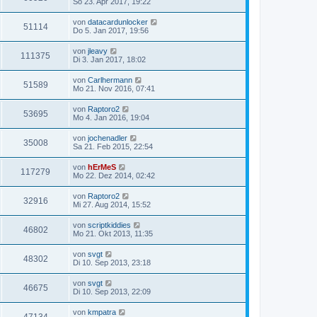
So 23. Apr 2017, 19:22
von
datacardunlocker
51114
Do 5. Jan 2017, 19:56
von
jleavy
111375
Di 3. Jan 2017, 18:02
von
Carlhermann
51589
Mo 21. Nov 2016, 07:41
von
Raptoro2
53695
Mo 4. Jan 2016, 19:04
von
jochenadler
35008
Sa 21. Feb 2015, 22:54
von
hErMeS
117279
Mo 22. Dez 2014, 02:42
von
Raptoro2
32916
Mi 27. Aug 2014, 15:52
von
scriptkiddies
46802
Mo 21. Okt 2013, 11:35
von
svgt
48302
Di 10. Sep 2013, 23:18
von
svgt
46675
Di 10. Sep 2013, 22:09
von
kmpatra