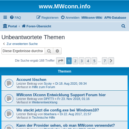
www.MWconn.info
FAQ
Registrieren
Anmelden
MWconn-Wiki
APN-Database
S
Portal
Foren-Übersicht
u
Unbeantwortete Themen
c
Zur erweiterten Suche
h
Suche
Erweiterte Suche
e
Seite
1
von
7
1
2
3
4
5
7
Nächst
Die Suche ergab 168 Treffer
…
Themen
Account löschen
Letzter Beitrag von
Scoty
«
Di 18. Aug 2020, 09:34
Verfasst in
Hilfe zum Forum
MWconn IXconn Entwicklung Support Forum hier
Letzter Beitrag von
DPITTI
«
Fr 23. Nov 2018, 01:16
Verfasst in
Weiterentwicklung
Wo steckt jetzt die config.exe bei Windows10?
Letzter Beitrag von
bbarbara
«
Di 22. Aug 2017, 21:57
Verfasst in
Technische Hilfe
Kann der Provider sehen, ob man MWconn verwendet?