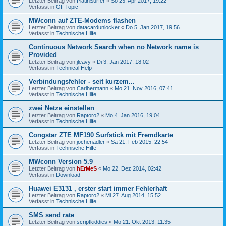
Letzter Beitrag von
PlatinSurfer
«
So 23. Apr 2017, 19:22
Verfasst in
Off Topic
MWconn auf ZTE-Modems flashen
Letzter Beitrag von
datacardunlocker
«
Do 5. Jan 2017, 19:56
Verfasst in
Technische Hilfe
Continuous Network Search when no Network name is
Provided
Letzter Beitrag von
jleavy
«
Di 3. Jan 2017, 18:02
Verfasst in
Technical Help
Verbindungsfehler - seit kurzem...
Letzter Beitrag von
Carlhermann
«
Mo 21. Nov 2016, 07:41
Verfasst in
Technische Hilfe
zwei Netze einstellen
Letzter Beitrag von
Raptoro2
«
Mo 4. Jan 2016, 19:04
Verfasst in
Technische Hilfe
Congstar ZTE MF190 Surfstick mit Fremdkarte
Letzter Beitrag von
jochenadler
«
Sa 21. Feb 2015, 22:54
Verfasst in
Technische Hilfe
MWconn Version 5.9
Letzter Beitrag von
hErMeS
«
Mo 22. Dez 2014, 02:42
Verfasst in
Download
Huawei E3131 , erster start immer Fehlerhaft
Letzter Beitrag von
Raptoro2
«
Mi 27. Aug 2014, 15:52
Verfasst in
Technische Hilfe
SMS send rate
Letzter Beitrag von
scriptkiddies
«
Mo 21. Okt 2013, 11:35