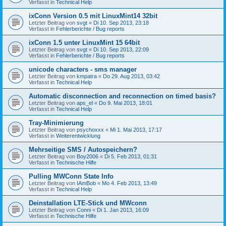
Verfasst in
Technical Help
ixConn Version 0.5 mit LinuxMint14 32bit
Letzter Beitrag von
svgt
«
Di 10. Sep 2013, 23:18
Verfasst in
Fehlerberichte / Bug reports
ixConn 1.5 unter LinuxMint 15 64bit
Letzter Beitrag von
svgt
«
Di 10. Sep 2013, 22:09
Verfasst in
Fehlerberichte / Bug reports
unicode characters - sms manager
Letzter Beitrag von
kmpatra
«
Do 29. Aug 2013, 03:42
Verfasst in
Technical Help
Automatic disconnection and reconnection on timed basis?
Letzter Beitrag von
aps_el
«
Do 9. Mai 2013, 18:01
Verfasst in
Technical Help
Tray-Minimierung
Letzter Beitrag von
psychoxxx
«
Mi 1. Mai 2013, 17:17
Verfasst in
Weiterentwicklung
Mehrseitige SMS / Autospeichern?
Letzter Beitrag von
Boy2006
«
Di 5. Feb 2013, 01:31
Verfasst in
Technische Hilfe
Pulling MWConn State Info
Letzter Beitrag von
IAmBob
«
Mo 4. Feb 2013, 13:49
Verfasst in
Technical Help
Deinstallation LTE-Stick und MWconn
Letzter Beitrag von
Conni
«
Di 1. Jan 2013, 16:09
Verfasst in
Technische Hilfe