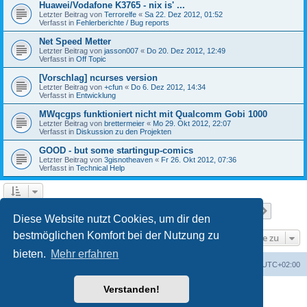
Huawei/Vodafone K3765 - nix is' ...
Letzter Beitrag von
Terrorelfe
«
Sa 22. Dez 2012, 01:52
Verfasst in
Fehlerberichte / Bug reports
Net Speed Metter
Letzter Beitrag von
jasson007
«
Do 20. Dez 2012, 12:49
Verfasst in
Off Topic
[Vorschlag] ncurses version
Letzter Beitrag von
+cfun
«
Do 6. Dez 2012, 14:34
Verfasst in
Entwicklung
MWqcgps funktioniert nicht mit Qualcomm Gobi 1000
Letzter Beitrag von
brettermeier
«
Mo 29. Okt 2012, 22:07
Verfasst in
Diskussion zu den Projekten
GOOD - but some startingup-comics
Letzter Beitrag von
3gisnotheaven
«
Fr 26. Okt 2012, 07:36
Verfasst in
Technical Help
Seite
1
von
7
1
2
3
4
5
7
Nächst
Die Suche ergab 168 Treffer
…
Diese Website nutzt Cookies, um dir den
bestmöglichen Komfort bei der Nutzung zu
Gehe zu
bieten.
Mehr erfahren
Portal
Foren-Übersicht
Alle Zeiten sind
UTC+02:00
Verstanden!
Powered by
phpBB
® Forum Software © phpBB Limited
Deutsche Übersetzung durch
phpBB.de