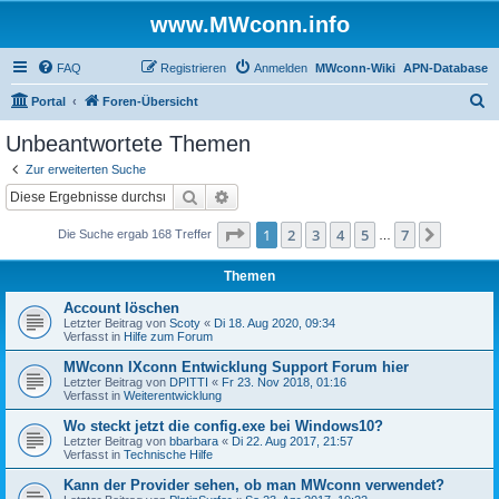
www.MWconn.info
FAQ
Registrieren
Anmelden
MWconn-Wiki
APN-Database
S
Portal
Foren-Übersicht
u
Unbeantwortete Themen
c
Zur erweiterten Suche
h
Suche
Erweiterte Suche
e
Seite
1
von
7
1
2
3
4
5
7
Nächst
Die Suche ergab 168 Treffer
…
Themen
Account löschen
Letzter Beitrag von
Scoty
«
Di 18. Aug 2020, 09:34
Verfasst in
Hilfe zum Forum
MWconn IXconn Entwicklung Support Forum hier
Letzter Beitrag von
DPITTI
«
Fr 23. Nov 2018, 01:16
Verfasst in
Weiterentwicklung
Wo steckt jetzt die config.exe bei Windows10?
Letzter Beitrag von
bbarbara
«
Di 22. Aug 2017, 21:57
Verfasst in
Technische Hilfe
Kann der Provider sehen, ob man MWconn verwendet?