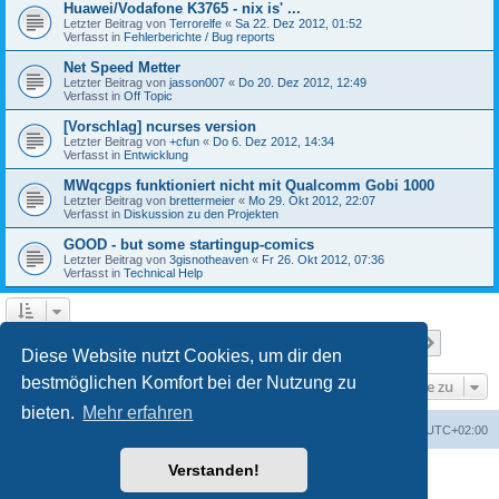
Huawei/Vodafone K3765 - nix is' ...
Letzter Beitrag von
Terrorelfe
«
Sa 22. Dez 2012, 01:52
Verfasst in
Fehlerberichte / Bug reports
Net Speed Metter
Letzter Beitrag von
jasson007
«
Do 20. Dez 2012, 12:49
Verfasst in
Off Topic
[Vorschlag] ncurses version
Letzter Beitrag von
+cfun
«
Do 6. Dez 2012, 14:34
Verfasst in
Entwicklung
MWqcgps funktioniert nicht mit Qualcomm Gobi 1000
Letzter Beitrag von
brettermeier
«
Mo 29. Okt 2012, 22:07
Verfasst in
Diskussion zu den Projekten
GOOD - but some startingup-comics
Letzter Beitrag von
3gisnotheaven
«
Fr 26. Okt 2012, 07:36
Verfasst in
Technical Help
Seite
1
von
7
1
2
3
4
5
7
Nächst
Die Suche ergab 168 Treffer
…
Diese Website nutzt Cookies, um dir den
bestmöglichen Komfort bei der Nutzung zu
Gehe zu
bieten.
Mehr erfahren
Portal
Foren-Übersicht
Alle Zeiten sind
UTC+02:00
Verstanden!
Powered by
phpBB
® Forum Software © phpBB Limited
Deutsche Übersetzung durch
phpBB.de