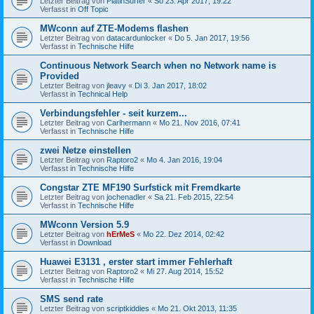
Letzter Beitrag von
PlatinSurfer
«
So 23. Apr 2017, 19:22
Verfasst in
Off Topic
MWconn auf ZTE-Modems flashen
Letzter Beitrag von
datacardunlocker
«
Do 5. Jan 2017, 19:56
Verfasst in
Technische Hilfe
Continuous Network Search when no Network name is
Provided
Letzter Beitrag von
jleavy
«
Di 3. Jan 2017, 18:02
Verfasst in
Technical Help
Verbindungsfehler - seit kurzem...
Letzter Beitrag von
Carlhermann
«
Mo 21. Nov 2016, 07:41
Verfasst in
Technische Hilfe
zwei Netze einstellen
Letzter Beitrag von
Raptoro2
«
Mo 4. Jan 2016, 19:04
Verfasst in
Technische Hilfe
Congstar ZTE MF190 Surfstick mit Fremdkarte
Letzter Beitrag von
jochenadler
«
Sa 21. Feb 2015, 22:54
Verfasst in
Technische Hilfe
MWconn Version 5.9
Letzter Beitrag von
hErMeS
«
Mo 22. Dez 2014, 02:42
Verfasst in
Download
Huawei E3131 , erster start immer Fehlerhaft
Letzter Beitrag von
Raptoro2
«
Mi 27. Aug 2014, 15:52
Verfasst in
Technische Hilfe
SMS send rate
Letzter Beitrag von
scriptkiddies
«
Mo 21. Okt 2013, 11:35