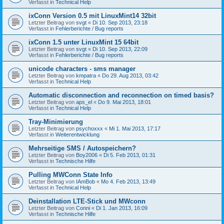
Verfasst in
Technical Help
ixConn Version 0.5 mit LinuxMint14 32bit
Letzter Beitrag von
svgt
«
Di 10. Sep 2013, 23:18
Verfasst in
Fehlerberichte / Bug reports
ixConn 1.5 unter LinuxMint 15 64bit
Letzter Beitrag von
svgt
«
Di 10. Sep 2013, 22:09
Verfasst in
Fehlerberichte / Bug reports
unicode characters - sms manager
Letzter Beitrag von
kmpatra
«
Do 29. Aug 2013, 03:42
Verfasst in
Technical Help
Automatic disconnection and reconnection on timed basis?
Letzter Beitrag von
aps_el
«
Do 9. Mai 2013, 18:01
Verfasst in
Technical Help
Tray-Minimierung
Letzter Beitrag von
psychoxxx
«
Mi 1. Mai 2013, 17:17
Verfasst in
Weiterentwicklung
Mehrseitige SMS / Autospeichern?
Letzter Beitrag von
Boy2006
«
Di 5. Feb 2013, 01:31
Verfasst in
Technische Hilfe
Pulling MWConn State Info
Letzter Beitrag von
IAmBob
«
Mo 4. Feb 2013, 13:49
Verfasst in
Technical Help
Deinstallation LTE-Stick und MWconn
Letzter Beitrag von
Conni
«
Di 1. Jan 2013, 16:09
Verfasst in
Technische Hilfe