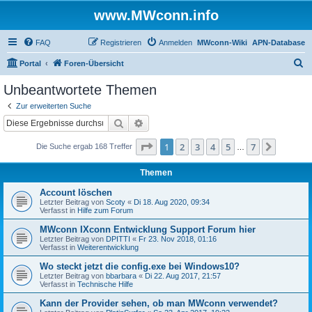
www.MWconn.info
FAQ
Registrieren
Anmelden
MWconn-Wiki
APN-Database
S
Portal
Foren-Übersicht
u
Unbeantwortete Themen
c
Zur erweiterten Suche
h
Suche
Erweiterte Suche
e
Seite
1
von
7
1
2
3
4
5
7
Nächst
Die Suche ergab 168 Treffer
…
Themen
Account löschen
Letzter Beitrag von
Scoty
«
Di 18. Aug 2020, 09:34
Verfasst in
Hilfe zum Forum
MWconn IXconn Entwicklung Support Forum hier
Letzter Beitrag von
DPITTI
«
Fr 23. Nov 2018, 01:16
Verfasst in
Weiterentwicklung
Wo steckt jetzt die config.exe bei Windows10?
Letzter Beitrag von
bbarbara
«
Di 22. Aug 2017, 21:57
Verfasst in
Technische Hilfe
Kann der Provider sehen, ob man MWconn verwendet?