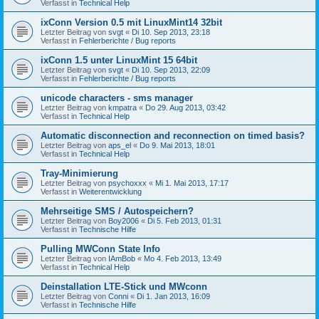
Verfasst in
Technical Help
ixConn Version 0.5 mit LinuxMint14 32bit
Letzter Beitrag von
svgt
«
Di 10. Sep 2013, 23:18
Verfasst in
Fehlerberichte / Bug reports
ixConn 1.5 unter LinuxMint 15 64bit
Letzter Beitrag von
svgt
«
Di 10. Sep 2013, 22:09
Verfasst in
Fehlerberichte / Bug reports
unicode characters - sms manager
Letzter Beitrag von
kmpatra
«
Do 29. Aug 2013, 03:42
Verfasst in
Technical Help
Automatic disconnection and reconnection on timed basis?
Letzter Beitrag von
aps_el
«
Do 9. Mai 2013, 18:01
Verfasst in
Technical Help
Tray-Minimierung
Letzter Beitrag von
psychoxxx
«
Mi 1. Mai 2013, 17:17
Verfasst in
Weiterentwicklung
Mehrseitige SMS / Autospeichern?
Letzter Beitrag von
Boy2006
«
Di 5. Feb 2013, 01:31
Verfasst in
Technische Hilfe
Pulling MWConn State Info
Letzter Beitrag von
IAmBob
«
Mo 4. Feb 2013, 13:49
Verfasst in
Technical Help
Deinstallation LTE-Stick und MWconn
Letzter Beitrag von
Conni
«
Di 1. Jan 2013, 16:09
Verfasst in
Technische Hilfe