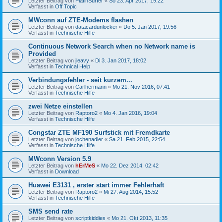
Letzter Beitrag von
PlatinSurfer
«
So 23. Apr 2017, 19:22
Verfasst in
Off Topic
MWconn auf ZTE-Modems flashen
Letzter Beitrag von
datacardunlocker
«
Do 5. Jan 2017, 19:56
Verfasst in
Technische Hilfe
Continuous Network Search when no Network name is
Provided
Letzter Beitrag von
jleavy
«
Di 3. Jan 2017, 18:02
Verfasst in
Technical Help
Verbindungsfehler - seit kurzem...
Letzter Beitrag von
Carlhermann
«
Mo 21. Nov 2016, 07:41
Verfasst in
Technische Hilfe
zwei Netze einstellen
Letzter Beitrag von
Raptoro2
«
Mo 4. Jan 2016, 19:04
Verfasst in
Technische Hilfe
Congstar ZTE MF190 Surfstick mit Fremdkarte
Letzter Beitrag von
jochenadler
«
Sa 21. Feb 2015, 22:54
Verfasst in
Technische Hilfe
MWconn Version 5.9
Letzter Beitrag von
hErMeS
«
Mo 22. Dez 2014, 02:42
Verfasst in
Download
Huawei E3131 , erster start immer Fehlerhaft
Letzter Beitrag von
Raptoro2
«
Mi 27. Aug 2014, 15:52
Verfasst in
Technische Hilfe
SMS send rate
Letzter Beitrag von
scriptkiddies
«
Mo 21. Okt 2013, 11:35