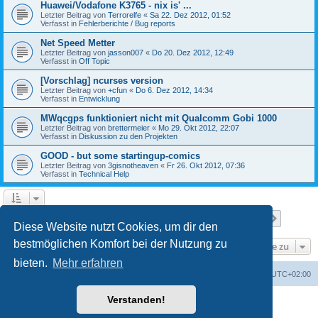
Huawei/Vodafone K3765 - nix is' ...
Letzter Beitrag von
Terrorelfe
«
Sa 22. Dez 2012, 01:52
Verfasst in
Fehlerberichte / Bug reports
Net Speed Metter
Letzter Beitrag von
jasson007
«
Do 20. Dez 2012, 12:49
Verfasst in
Off Topic
[Vorschlag] ncurses version
Letzter Beitrag von
+cfun
«
Do 6. Dez 2012, 14:34
Verfasst in
Entwicklung
MWqcgps funktioniert nicht mit Qualcomm Gobi 1000
Letzter Beitrag von
brettermeier
«
Mo 29. Okt 2012, 22:07
Verfasst in
Diskussion zu den Projekten
GOOD - but some startingup-comics
Letzter Beitrag von
3gisnotheaven
«
Fr 26. Okt 2012, 07:36
Verfasst in
Technical Help
Seite
1
von
7
1
2
3
4
5
7
Nächst
Die Suche ergab 168 Treffer
…
Diese Website nutzt Cookies, um dir den
bestmöglichen Komfort bei der Nutzung zu
Gehe zu
bieten.
Mehr erfahren
Portal
Foren-Übersicht
Alle Zeiten sind
UTC+02:00
Verstanden!
Powered by
phpBB
® Forum Software © phpBB Limited
Deutsche Übersetzung durch
phpBB.de