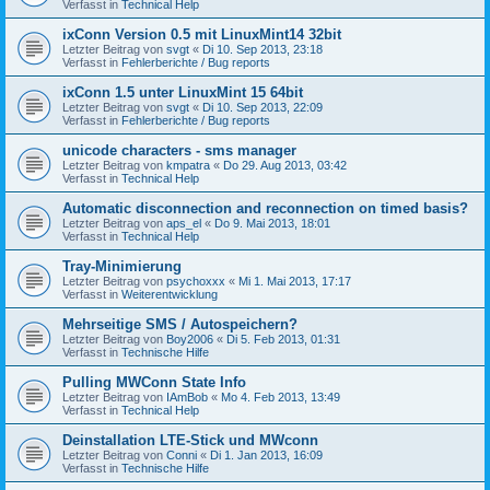
Verfasst in
Technical Help
ixConn Version 0.5 mit LinuxMint14 32bit
Letzter Beitrag von
svgt
«
Di 10. Sep 2013, 23:18
Verfasst in
Fehlerberichte / Bug reports
ixConn 1.5 unter LinuxMint 15 64bit
Letzter Beitrag von
svgt
«
Di 10. Sep 2013, 22:09
Verfasst in
Fehlerberichte / Bug reports
unicode characters - sms manager
Letzter Beitrag von
kmpatra
«
Do 29. Aug 2013, 03:42
Verfasst in
Technical Help
Automatic disconnection and reconnection on timed basis?
Letzter Beitrag von
aps_el
«
Do 9. Mai 2013, 18:01
Verfasst in
Technical Help
Tray-Minimierung
Letzter Beitrag von
psychoxxx
«
Mi 1. Mai 2013, 17:17
Verfasst in
Weiterentwicklung
Mehrseitige SMS / Autospeichern?
Letzter Beitrag von
Boy2006
«
Di 5. Feb 2013, 01:31
Verfasst in
Technische Hilfe
Pulling MWConn State Info
Letzter Beitrag von
IAmBob
«
Mo 4. Feb 2013, 13:49
Verfasst in
Technical Help
Deinstallation LTE-Stick und MWconn
Letzter Beitrag von
Conni
«
Di 1. Jan 2013, 16:09
Verfasst in
Technische Hilfe