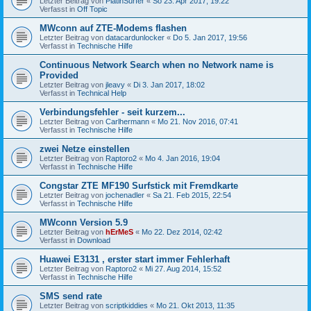
Letzter Beitrag von
PlatinSurfer
«
So 23. Apr 2017, 19:22
Verfasst in
Off Topic
MWconn auf ZTE-Modems flashen
Letzter Beitrag von
datacardunlocker
«
Do 5. Jan 2017, 19:56
Verfasst in
Technische Hilfe
Continuous Network Search when no Network name is
Provided
Letzter Beitrag von
jleavy
«
Di 3. Jan 2017, 18:02
Verfasst in
Technical Help
Verbindungsfehler - seit kurzem...
Letzter Beitrag von
Carlhermann
«
Mo 21. Nov 2016, 07:41
Verfasst in
Technische Hilfe
zwei Netze einstellen
Letzter Beitrag von
Raptoro2
«
Mo 4. Jan 2016, 19:04
Verfasst in
Technische Hilfe
Congstar ZTE MF190 Surfstick mit Fremdkarte
Letzter Beitrag von
jochenadler
«
Sa 21. Feb 2015, 22:54
Verfasst in
Technische Hilfe
MWconn Version 5.9
Letzter Beitrag von
hErMeS
«
Mo 22. Dez 2014, 02:42
Verfasst in
Download
Huawei E3131 , erster start immer Fehlerhaft
Letzter Beitrag von
Raptoro2
«
Mi 27. Aug 2014, 15:52
Verfasst in
Technische Hilfe
SMS send rate
Letzter Beitrag von
scriptkiddies
«
Mo 21. Okt 2013, 11:35