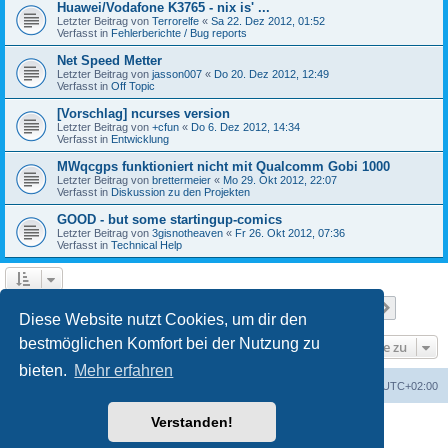
Huawei/Vodafone K3765 - nix is' ...
Letzter Beitrag von
Terrorelfe
«
Sa 22. Dez 2012, 01:52
Verfasst in
Fehlerberichte / Bug reports
Net Speed Metter
Letzter Beitrag von
jasson007
«
Do 20. Dez 2012, 12:49
Verfasst in
Off Topic
[Vorschlag] ncurses version
Letzter Beitrag von
+cfun
«
Do 6. Dez 2012, 14:34
Verfasst in
Entwicklung
MWqcgps funktioniert nicht mit Qualcomm Gobi 1000
Letzter Beitrag von
brettermeier
«
Mo 29. Okt 2012, 22:07
Verfasst in
Diskussion zu den Projekten
GOOD - but some startingup-comics
Letzter Beitrag von
3gisnotheaven
«
Fr 26. Okt 2012, 07:36
Verfasst in
Technical Help
Seite
1
von
7
1
2
3
4
5
7
Nächst
Die Suche ergab 168 Treffer
…
Diese Website nutzt Cookies, um dir den
bestmöglichen Komfort bei der Nutzung zu
Gehe zu
bieten.
Mehr erfahren
Portal
Foren-Übersicht
Alle Zeiten sind
UTC+02:00
Verstanden!
Powered by
phpBB
® Forum Software © phpBB Limited
Deutsche Übersetzung durch
phpBB.de