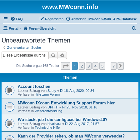
www.MWconn.info
FAQ
Registrieren
Anmelden
MWconn-Wiki
APN-Database
S
Portal
Foren-Übersicht
u
Unbeantwortete Themen
c
Zur erweiterten Suche
h
Suche
Erweiterte Suche
e
Seite
1
von
7
1
2
3
4
5
7
Nächst
Die Suche ergab 168 Treffer
…
Themen
Account löschen
Letzter Beitrag von
Scoty
«
Di 18. Aug 2020, 09:34
Verfasst in
Hilfe zum Forum
MWconn IXconn Entwicklung Support Forum hier
Letzter Beitrag von
DPITTI
«
Fr 23. Nov 2018, 01:16
Verfasst in
Weiterentwicklung
Wo steckt jetzt die config.exe bei Windows10?
Letzter Beitrag von
bbarbara
«
Di 22. Aug 2017, 21:57
Verfasst in
Technische Hilfe
Kann der Provider sehen, ob man MWconn verwendet?