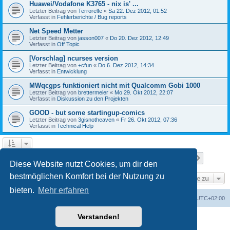
Huawei/Vodafone K3765 - nix is' ...
Letzter Beitrag von
Terrorelfe
«
Sa 22. Dez 2012, 01:52
Verfasst in
Fehlerberichte / Bug reports
Net Speed Metter
Letzter Beitrag von
jasson007
«
Do 20. Dez 2012, 12:49
Verfasst in
Off Topic
[Vorschlag] ncurses version
Letzter Beitrag von
+cfun
«
Do 6. Dez 2012, 14:34
Verfasst in
Entwicklung
MWqcgps funktioniert nicht mit Qualcomm Gobi 1000
Letzter Beitrag von
brettermeier
«
Mo 29. Okt 2012, 22:07
Verfasst in
Diskussion zu den Projekten
GOOD - but some startingup-comics
Letzter Beitrag von
3gisnotheaven
«
Fr 26. Okt 2012, 07:36
Verfasst in
Technical Help
Seite
1
von
7
1
2
3
4
5
7
Nächst
Die Suche ergab 168 Treffer
…
Diese Website nutzt Cookies, um dir den
bestmöglichen Komfort bei der Nutzung zu
Gehe zu
bieten.
Mehr erfahren
Portal
Foren-Übersicht
Alle Zeiten sind
UTC+02:00
Verstanden!
Powered by
phpBB
® Forum Software © phpBB Limited
Deutsche Übersetzung durch
phpBB.de