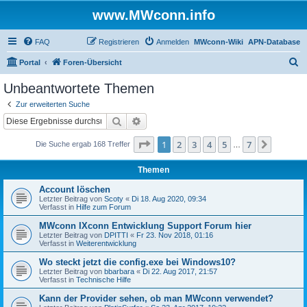
www.MWconn.info
FAQ
Registrieren
Anmelden
MWconn-Wiki
APN-Database
S
Portal
Foren-Übersicht
u
Unbeantwortete Themen
c
Zur erweiterten Suche
h
Suche
Erweiterte Suche
e
Seite
1
von
7
1
2
3
4
5
7
Nächst
Die Suche ergab 168 Treffer
…
Themen
Account löschen
Letzter Beitrag von
Scoty
«
Di 18. Aug 2020, 09:34
Verfasst in
Hilfe zum Forum
MWconn IXconn Entwicklung Support Forum hier
Letzter Beitrag von
DPITTI
«
Fr 23. Nov 2018, 01:16
Verfasst in
Weiterentwicklung
Wo steckt jetzt die config.exe bei Windows10?
Letzter Beitrag von
bbarbara
«
Di 22. Aug 2017, 21:57
Verfasst in
Technische Hilfe
Kann der Provider sehen, ob man MWconn verwendet?