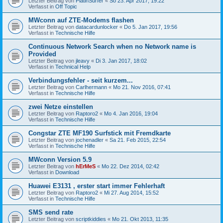
Letzter Beitrag von
PlatinSurfer
«
So 23. Apr 2017, 19:22
Verfasst in
Off Topic
MWconn auf ZTE-Modems flashen
Letzter Beitrag von
datacardunlocker
«
Do 5. Jan 2017, 19:56
Verfasst in
Technische Hilfe
Continuous Network Search when no Network name is
Provided
Letzter Beitrag von
jleavy
«
Di 3. Jan 2017, 18:02
Verfasst in
Technical Help
Verbindungsfehler - seit kurzem...
Letzter Beitrag von
Carlhermann
«
Mo 21. Nov 2016, 07:41
Verfasst in
Technische Hilfe
zwei Netze einstellen
Letzter Beitrag von
Raptoro2
«
Mo 4. Jan 2016, 19:04
Verfasst in
Technische Hilfe
Congstar ZTE MF190 Surfstick mit Fremdkarte
Letzter Beitrag von
jochenadler
«
Sa 21. Feb 2015, 22:54
Verfasst in
Technische Hilfe
MWconn Version 5.9
Letzter Beitrag von
hErMeS
«
Mo 22. Dez 2014, 02:42
Verfasst in
Download
Huawei E3131 , erster start immer Fehlerhaft
Letzter Beitrag von
Raptoro2
«
Mi 27. Aug 2014, 15:52
Verfasst in
Technische Hilfe
SMS send rate
Letzter Beitrag von
scriptkiddies
«
Mo 21. Okt 2013, 11:35