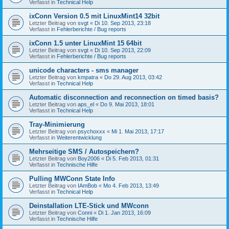
Verfasst in
Technical Help
ixConn Version 0.5 mit LinuxMint14 32bit
Letzter Beitrag von
svgt
«
Di 10. Sep 2013, 23:18
Verfasst in
Fehlerberichte / Bug reports
ixConn 1.5 unter LinuxMint 15 64bit
Letzter Beitrag von
svgt
«
Di 10. Sep 2013, 22:09
Verfasst in
Fehlerberichte / Bug reports
unicode characters - sms manager
Letzter Beitrag von
kmpatra
«
Do 29. Aug 2013, 03:42
Verfasst in
Technical Help
Automatic disconnection and reconnection on timed basis?
Letzter Beitrag von
aps_el
«
Do 9. Mai 2013, 18:01
Verfasst in
Technical Help
Tray-Minimierung
Letzter Beitrag von
psychoxxx
«
Mi 1. Mai 2013, 17:17
Verfasst in
Weiterentwicklung
Mehrseitige SMS / Autospeichern?
Letzter Beitrag von
Boy2006
«
Di 5. Feb 2013, 01:31
Verfasst in
Technische Hilfe
Pulling MWConn State Info
Letzter Beitrag von
IAmBob
«
Mo 4. Feb 2013, 13:49
Verfasst in
Technical Help
Deinstallation LTE-Stick und MWconn
Letzter Beitrag von
Conni
«
Di 1. Jan 2013, 16:09
Verfasst in
Technische Hilfe