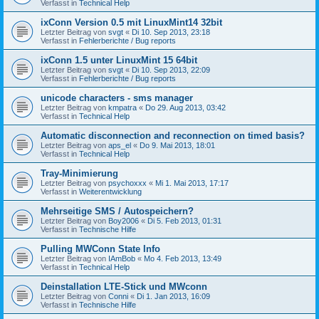
Verfasst in
Technical Help
ixConn Version 0.5 mit LinuxMint14 32bit
Letzter Beitrag von
svgt
«
Di 10. Sep 2013, 23:18
Verfasst in
Fehlerberichte / Bug reports
ixConn 1.5 unter LinuxMint 15 64bit
Letzter Beitrag von
svgt
«
Di 10. Sep 2013, 22:09
Verfasst in
Fehlerberichte / Bug reports
unicode characters - sms manager
Letzter Beitrag von
kmpatra
«
Do 29. Aug 2013, 03:42
Verfasst in
Technical Help
Automatic disconnection and reconnection on timed basis?
Letzter Beitrag von
aps_el
«
Do 9. Mai 2013, 18:01
Verfasst in
Technical Help
Tray-Minimierung
Letzter Beitrag von
psychoxxx
«
Mi 1. Mai 2013, 17:17
Verfasst in
Weiterentwicklung
Mehrseitige SMS / Autospeichern?
Letzter Beitrag von
Boy2006
«
Di 5. Feb 2013, 01:31
Verfasst in
Technische Hilfe
Pulling MWConn State Info
Letzter Beitrag von
IAmBob
«
Mo 4. Feb 2013, 13:49
Verfasst in
Technical Help
Deinstallation LTE-Stick und MWconn
Letzter Beitrag von
Conni
«
Di 1. Jan 2013, 16:09
Verfasst in
Technische Hilfe