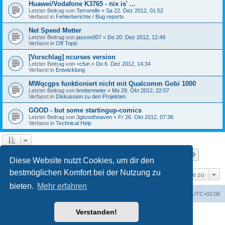
Huawei/Vodafone K3765 - nix is' ...
Letzter Beitrag von
Terrorelfe
«
Sa 22. Dez 2012, 01:52
Verfasst in
Fehlerberichte / Bug reports
Net Speed Metter
Letzter Beitrag von
jasson007
«
Do 20. Dez 2012, 12:49
Verfasst in
Off Topic
[Vorschlag] ncurses version
Letzter Beitrag von
+cfun
«
Do 6. Dez 2012, 14:34
Verfasst in
Entwicklung
MWqcgps funktioniert nicht mit Qualcomm Gobi 1000
Letzter Beitrag von
brettermeier
«
Mo 29. Okt 2012, 22:07
Verfasst in
Diskussion zu den Projekten
GOOD - but some startingup-comics
Letzter Beitrag von
3gisnotheaven
«
Fr 26. Okt 2012, 07:36
Verfasst in
Technical Help
Seite
1
von
7
1
2
3
4
5
7
Nächst
Die Suche ergab 168 Treffer
…
Diese Website nutzt Cookies, um dir den
bestmöglichen Komfort bei der Nutzung zu
Gehe zu
bieten.
Mehr erfahren
Portal
Foren-Übersicht
Alle Zeiten sind
UTC+02:00
Verstanden!
Powered by
phpBB
® Forum Software © phpBB Limited
Deutsche Übersetzung durch
phpBB.de