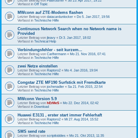
Letzter Beitrag von
PlatinSurfer
«
So 23. Apr 2017, 19:22
Verfasst in
Off Topic
MWconn auf ZTE-Modems flashen
Letzter Beitrag von
datacardunlocker
«
Do 5. Jan 2017, 19:56
Verfasst in
Technische Hilfe
Continuous Network Search when no Network name is
Provided
Letzter Beitrag von
jleavy
«
Di 3. Jan 2017, 18:02
Verfasst in
Technical Help
Verbindungsfehler - seit kurzem...
Letzter Beitrag von
Carlhermann
«
Mo 21. Nov 2016, 07:41
Verfasst in
Technische Hilfe
zwei Netze einstellen
Letzter Beitrag von
Raptoro2
«
Mo 4. Jan 2016, 19:04
Verfasst in
Technische Hilfe
Congstar ZTE MF190 Surfstick mit Fremdkarte
Letzter Beitrag von
jochenadler
«
Sa 21. Feb 2015, 22:54
Verfasst in
Technische Hilfe
MWconn Version 5.9
Letzter Beitrag von
hErMeS
«
Mo 22. Dez 2014, 02:42
Verfasst in
Download
Huawei E3131 , erster start immer Fehlerhaft
Letzter Beitrag von
Raptoro2
«
Mi 27. Aug 2014, 15:52
Verfasst in
Technische Hilfe
SMS send rate
Letzter Beitrag von
scriptkiddies
«
Mo 21. Okt 2013, 11:35