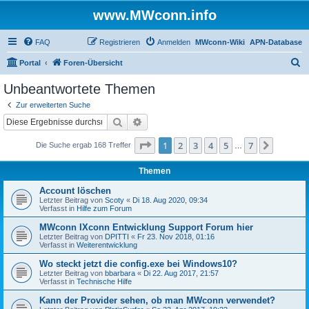
www.MWconn.info
FAQ
Registrieren
Anmelden
MWconn-Wiki
APN-Database
S
Portal
Foren-Übersicht
u
Unbeantwortete Themen
c
Zur erweiterten Suche
h
Suche
Erweiterte Suche
e
Seite
1
von
7
1
2
3
4
5
7
Nächst
Die Suche ergab 168 Treffer
…
Themen
Account löschen
Letzter Beitrag von
Scoty
«
Di 18. Aug 2020, 09:34
Verfasst in
Hilfe zum Forum
MWconn IXconn Entwicklung Support Forum hier
Letzter Beitrag von
DPITTI
«
Fr 23. Nov 2018, 01:16
Verfasst in
Weiterentwicklung
Wo steckt jetzt die config.exe bei Windows10?
Letzter Beitrag von
bbarbara
«
Di 22. Aug 2017, 21:57
Verfasst in
Technische Hilfe
Kann der Provider sehen, ob man MWconn verwendet?