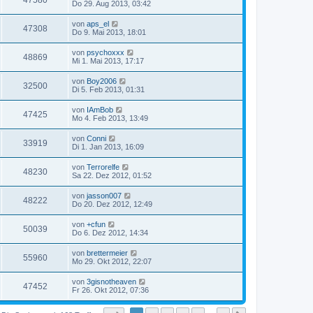
47580
Do 29. Aug 2013, 03:42
von
aps_el
47308
Do 9. Mai 2013, 18:01
von
psychoxxx
48869
Mi 1. Mai 2013, 17:17
von
Boy2006
32500
Di 5. Feb 2013, 01:31
von
IAmBob
47425
Mo 4. Feb 2013, 13:49
von
Conni
33919
Di 1. Jan 2013, 16:09
von
Terrorelfe
48230
Sa 22. Dez 2012, 01:52
von
jasson007
48222
Do 20. Dez 2012, 12:49
von
+cfun
50039
Do 6. Dez 2012, 14:34
von
brettermeier
55960
Mo 29. Okt 2012, 22:07
von
3gisnotheaven
47452
Fr 26. Okt 2012, 07:36