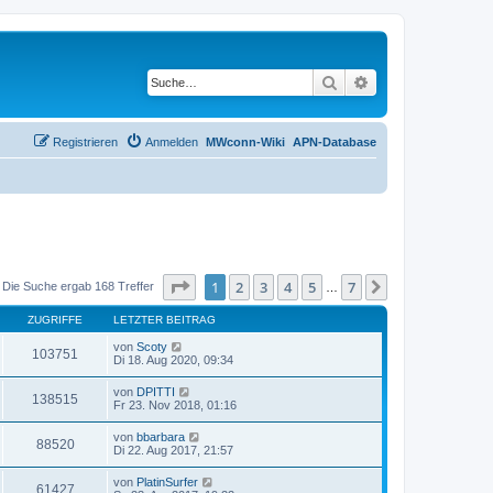
Suche
Erweiterte Suche
Registrieren
Anmelden
MWconn-Wiki
APN-Database
Seite
1
von
7
1
2
3
4
5
7
Nächste
Die Suche ergab 168 Treffer
…
ZUGRIFFE
LETZTER BEITRAG
von
Scoty
103751
Di 18. Aug 2020, 09:34
von
DPITTI
138515
Fr 23. Nov 2018, 01:16
von
bbarbara
88520
Di 22. Aug 2017, 21:57
von
PlatinSurfer
61427