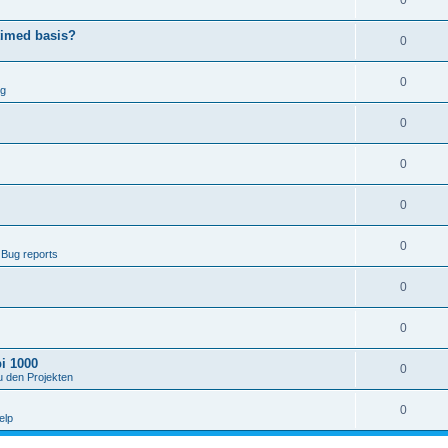
0
timed basis?
0
0
ng
0
0
0
0
 Bug reports
0
0
i 1000
0
u den Projekten
0
elp