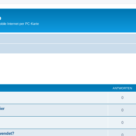
o
ile Internet per PC-Karte
ANTWORTEN
0
ier
0
0
wendet?
0