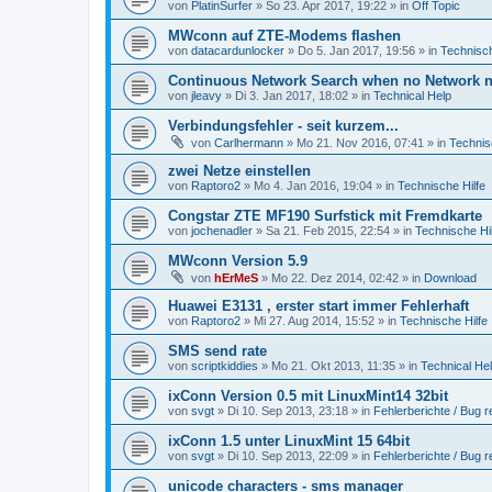
von
PlatinSurfer
» So 23. Apr 2017, 19:22 » in
Off Topic
MWconn auf ZTE-Modems flashen
von
datacardunlocker
» Do 5. Jan 2017, 19:56 » in
Technisch
Continuous Network Search when no Network n
von
jleavy
» Di 3. Jan 2017, 18:02 » in
Technical Help
Verbindungsfehler - seit kurzem...
von
Carlhermann
» Mo 21. Nov 2016, 07:41 » in
Technis
zwei Netze einstellen
von
Raptoro2
» Mo 4. Jan 2016, 19:04 » in
Technische Hilfe
Congstar ZTE MF190 Surfstick mit Fremdkarte
von
jochenadler
» Sa 21. Feb 2015, 22:54 » in
Technische Hil
MWconn Version 5.9
von
hErMeS
» Mo 22. Dez 2014, 02:42 » in
Download
Huawei E3131 , erster start immer Fehlerhaft
von
Raptoro2
» Mi 27. Aug 2014, 15:52 » in
Technische Hilfe
SMS send rate
von
scriptkiddies
» Mo 21. Okt 2013, 11:35 » in
Technical He
ixConn Version 0.5 mit LinuxMint14 32bit
von
svgt
» Di 10. Sep 2013, 23:18 » in
Fehlerberichte / Bug r
ixConn 1.5 unter LinuxMint 15 64bit
von
svgt
» Di 10. Sep 2013, 22:09 » in
Fehlerberichte / Bug r
unicode characters - sms manager