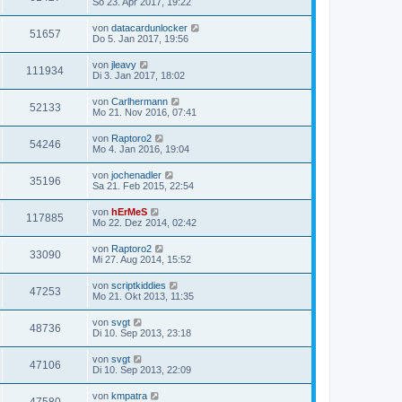
So 23. Apr 2017, 19:22
von
datacardunlocker
51657
Do 5. Jan 2017, 19:56
von
jleavy
111934
Di 3. Jan 2017, 18:02
von
Carlhermann
52133
Mo 21. Nov 2016, 07:41
von
Raptoro2
54246
Mo 4. Jan 2016, 19:04
von
jochenadler
35196
Sa 21. Feb 2015, 22:54
von
hErMeS
117885
Mo 22. Dez 2014, 02:42
von
Raptoro2
33090
Mi 27. Aug 2014, 15:52
von
scriptkiddies
47253
Mo 21. Okt 2013, 11:35
von
svgt
48736
Di 10. Sep 2013, 23:18
von
svgt
47106
Di 10. Sep 2013, 22:09
von
kmpatra