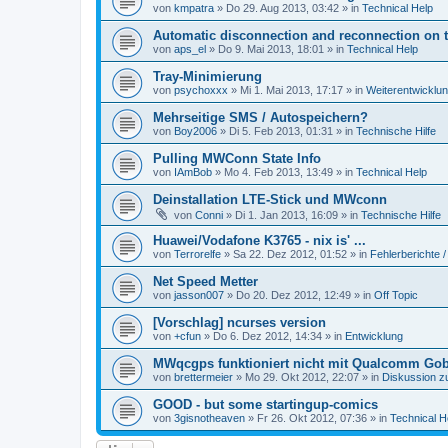
von
kmpatra
» Do 29. Aug 2013, 03:42 » in
Technical Help
Automatic disconnection and reconnection on 
von
aps_el
» Do 9. Mai 2013, 18:01 » in
Technical Help
Tray-Minimierung
von
psychoxxx
» Mi 1. Mai 2013, 17:17 » in
Weiterentwicklu
Mehrseitige SMS / Autospeichern?
von
Boy2006
» Di 5. Feb 2013, 01:31 » in
Technische Hilfe
Pulling MWConn State Info
von
IAmBob
» Mo 4. Feb 2013, 13:49 » in
Technical Help
Deinstallation LTE-Stick und MWconn
von
Conni
» Di 1. Jan 2013, 16:09 » in
Technische Hilfe
Huawei/Vodafone K3765 - nix is' ...
von
Terrorelfe
» Sa 22. Dez 2012, 01:52 » in
Fehlerberichte /
Net Speed Metter
von
jasson007
» Do 20. Dez 2012, 12:49 » in
Off Topic
[Vorschlag] ncurses version
von
+cfun
» Do 6. Dez 2012, 14:34 » in
Entwicklung
MWqcgps funktioniert nicht mit Qualcomm Gob
von
brettermeier
» Mo 29. Okt 2012, 22:07 » in
Diskussion z
GOOD - but some startingup-comics
von
3gisnotheaven
» Fr 26. Okt 2012, 07:36 » in
Technical H