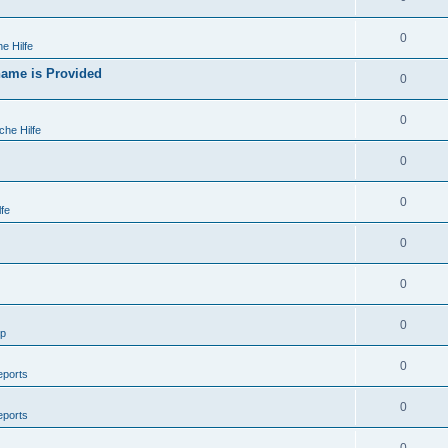
0
e Hilfe
ame is Provided
0
0
che Hilfe
0
0
fe
0
0
0
lp
0
eports
0
eports