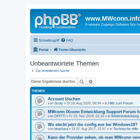
www.MWconn.inf
Freeware Zugangs-Software fürs mob
Schnellzugriff
FAQ
Portal
Foren-Übersicht
Unbeantwortete Themen
Zur erweiterten Suche
Suche
Erweiterte Suche
THEMEN
Account löschen
von
Scoty
» Di 18. Aug 2020, 09:34 » in
Hilfe zum Forum
MWconn IXconn Entwicklung Support Forum h
von
DPITTI
» Fr 23. Nov 2018, 01:16 » in
Weiterentwicklung
Wo steckt jetzt die config.exe bei Windows10?
von
bbarbara
» Di 22. Aug 2017, 21:57 » in
Technische Hilfe
Kann der Provider sehen, ob man MWconn ver