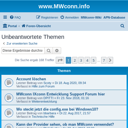
www.MWconn.info
FAQ
Registrieren
Anmelden
MWconn-Wiki
APN-Database
S
Portal
Foren-Übersicht
u
Unbeantwortete Themen
c
Zur erweiterten Suche
h
Suche
Erweiterte Suche
e
Seite
1
von
7
1
2
3
4
5
7
Nächst
Die Suche ergab 168 Treffer
…
Themen
Account löschen
Letzter Beitrag von
Scoty
«
Di 18. Aug 2020, 09:34
Verfasst in
Hilfe zum Forum
MWconn IXconn Entwicklung Support Forum hier
Letzter Beitrag von
DPITTI
«
Fr 23. Nov 2018, 01:16
Verfasst in
Weiterentwicklung
Wo steckt jetzt die config.exe bei Windows10?
Letzter Beitrag von
bbarbara
«
Di 22. Aug 2017, 21:57
Verfasst in
Technische Hilfe
Kann der Provider sehen, ob man MWconn verwendet?