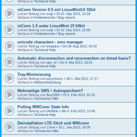
Verfasst in
Technical Help
ixConn Version 0.5 mit LinuxMint14 32bit
Letzter Beitrag von
svgt
«
Di 10. Sep 2013, 23:18
Verfasst in
Fehlerberichte / Bug reports
ixConn 1.5 unter LinuxMint 15 64bit
Letzter Beitrag von
svgt
«
Di 10. Sep 2013, 22:09
Verfasst in
Fehlerberichte / Bug reports
unicode characters - sms manager
Letzter Beitrag von
kmpatra
«
Do 29. Aug 2013, 03:42
Verfasst in
Technical Help
Automatic disconnection and reconnection on timed basis?
Letzter Beitrag von
aps_el
«
Do 9. Mai 2013, 18:01
Verfasst in
Technical Help
Tray-Minimierung
Letzter Beitrag von
psychoxxx
«
Mi 1. Mai 2013, 17:17
Verfasst in
Weiterentwicklung
Mehrseitige SMS / Autospeichern?
Letzter Beitrag von
Boy2006
«
Di 5. Feb 2013, 01:31
Verfasst in
Technische Hilfe
Pulling MWConn State Info
Letzter Beitrag von
IAmBob
«
Mo 4. Feb 2013, 13:49
Verfasst in
Technical Help
Deinstallation LTE-Stick und MWconn
Letzter Beitrag von
Conni
«
Di 1. Jan 2013, 16:09
Verfasst in
Technische Hilfe