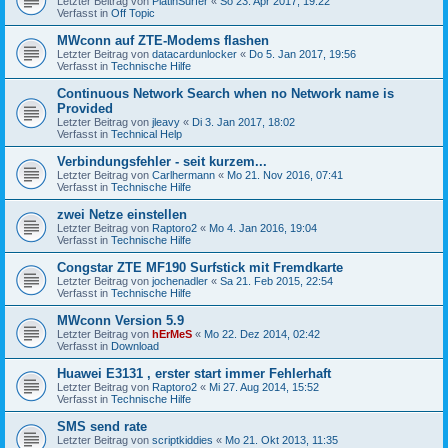
Letzter Beitrag von
PlatinSurfer
«
So 23. Apr 2017, 19:22
Verfasst in
Off Topic
MWconn auf ZTE-Modems flashen
Letzter Beitrag von
datacardunlocker
«
Do 5. Jan 2017, 19:56
Verfasst in
Technische Hilfe
Continuous Network Search when no Network name is
Provided
Letzter Beitrag von
jleavy
«
Di 3. Jan 2017, 18:02
Verfasst in
Technical Help
Verbindungsfehler - seit kurzem...
Letzter Beitrag von
Carlhermann
«
Mo 21. Nov 2016, 07:41
Verfasst in
Technische Hilfe
zwei Netze einstellen
Letzter Beitrag von
Raptoro2
«
Mo 4. Jan 2016, 19:04
Verfasst in
Technische Hilfe
Congstar ZTE MF190 Surfstick mit Fremdkarte
Letzter Beitrag von
jochenadler
«
Sa 21. Feb 2015, 22:54
Verfasst in
Technische Hilfe
MWconn Version 5.9
Letzter Beitrag von
hErMeS
«
Mo 22. Dez 2014, 02:42
Verfasst in
Download
Huawei E3131 , erster start immer Fehlerhaft
Letzter Beitrag von
Raptoro2
«
Mi 27. Aug 2014, 15:52
Verfasst in
Technische Hilfe
SMS send rate
Letzter Beitrag von
scriptkiddies
«
Mo 21. Okt 2013, 11:35