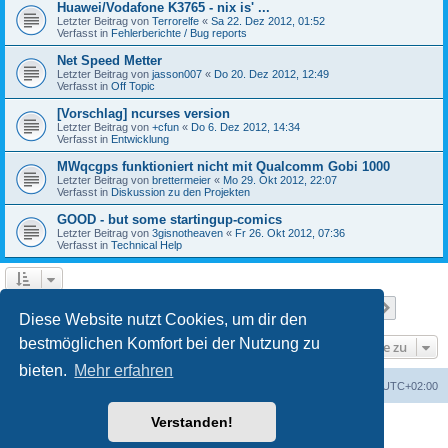
Huawei/Vodafone K3765 - nix is' ...
Letzter Beitrag von
Terrorelfe
«
Sa 22. Dez 2012, 01:52
Verfasst in
Fehlerberichte / Bug reports
Net Speed Metter
Letzter Beitrag von
jasson007
«
Do 20. Dez 2012, 12:49
Verfasst in
Off Topic
[Vorschlag] ncurses version
Letzter Beitrag von
+cfun
«
Do 6. Dez 2012, 14:34
Verfasst in
Entwicklung
MWqcgps funktioniert nicht mit Qualcomm Gobi 1000
Letzter Beitrag von
brettermeier
«
Mo 29. Okt 2012, 22:07
Verfasst in
Diskussion zu den Projekten
GOOD - but some startingup-comics
Letzter Beitrag von
3gisnotheaven
«
Fr 26. Okt 2012, 07:36
Verfasst in
Technical Help
Seite
1
von
7
1
2
3
4
5
7
Nächst
Die Suche ergab 168 Treffer
…
Diese Website nutzt Cookies, um dir den
bestmöglichen Komfort bei der Nutzung zu
Gehe zu
bieten.
Mehr erfahren
Portal
Foren-Übersicht
Alle Zeiten sind
UTC+02:00
Verstanden!
Powered by
phpBB
® Forum Software © phpBB Limited
Deutsche Übersetzung durch
phpBB.de