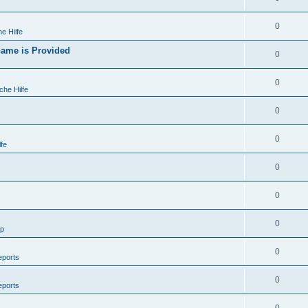
0
e Hilfe
ame is Provided
0
0
che Hilfe
0
0
fe
0
0
0
lp
0
eports
0
eports