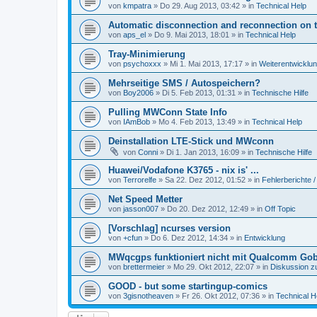
von
kmpatra
» Do 29. Aug 2013, 03:42 » in
Technical Help
Automatic disconnection and reconnection on 
von
aps_el
» Do 9. Mai 2013, 18:01 » in
Technical Help
Tray-Minimierung
von
psychoxxx
» Mi 1. Mai 2013, 17:17 » in
Weiterentwicklu
Mehrseitige SMS / Autospeichern?
von
Boy2006
» Di 5. Feb 2013, 01:31 » in
Technische Hilfe
Pulling MWConn State Info
von
IAmBob
» Mo 4. Feb 2013, 13:49 » in
Technical Help
Deinstallation LTE-Stick und MWconn
von
Conni
» Di 1. Jan 2013, 16:09 » in
Technische Hilfe
Huawei/Vodafone K3765 - nix is' ...
von
Terrorelfe
» Sa 22. Dez 2012, 01:52 » in
Fehlerberichte /
Net Speed Metter
von
jasson007
» Do 20. Dez 2012, 12:49 » in
Off Topic
[Vorschlag] ncurses version
von
+cfun
» Do 6. Dez 2012, 14:34 » in
Entwicklung
MWqcgps funktioniert nicht mit Qualcomm Gob
von
brettermeier
» Mo 29. Okt 2012, 22:07 » in
Diskussion z
GOOD - but some startingup-comics
von
3gisnotheaven
» Fr 26. Okt 2012, 07:36 » in
Technical H