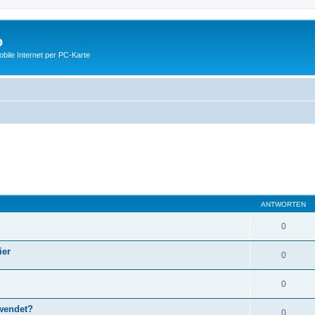
o
ile Internet per PC-Karte
ANTWORTEN
0
ier
0
0
wendet?
0