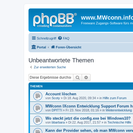
www.MWconn.inf
Freeware Zugangs-Software fürs mob
Schnellzugriff
FAQ
Portal
Foren-Übersicht
Unbeantwortete Themen
Zur erweiterten Suche
Suche
Erweiterte Suche
THEMEN
Account löschen
von
Scoty
» Di 18. Aug 2020, 09:34 » in
Hilfe zum Forum
MWconn IXconn Entwicklung Support Forum h
von
DPITTI
» Fr 23. Nov 2018, 01:16 » in
Weiterentwicklung
Wo steckt jetzt die config.exe bei Windows10?
von
bbarbara
» Di 22. Aug 2017, 21:57 » in
Technische Hilfe
Kann der Provider sehen, ob man MWconn ver