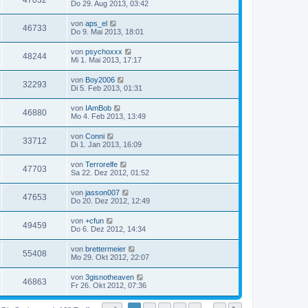
47032
Do 29. Aug 2013, 03:42
von
aps_el
46733
Do 9. Mai 2013, 18:01
von
psychoxxx
48244
Mi 1. Mai 2013, 17:17
von
Boy2006
32293
Di 5. Feb 2013, 01:31
von
IAmBob
46880
Mo 4. Feb 2013, 13:49
von
Conni
33712
Di 1. Jan 2013, 16:09
von
Terrorelfe
47703
Sa 22. Dez 2012, 01:52
von
jasson007
47653
Do 20. Dez 2012, 12:49
von
+cfun
49459
Do 6. Dez 2012, 14:34
von
brettermeier
55408
Mo 29. Okt 2012, 22:07
von
3gisnotheaven
46863
Fr 26. Okt 2012, 07:36