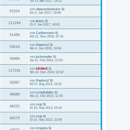
So 23. Apr 2017, 19:22
von
datacardunlocker
51024
Do 5. Jan 2017, 19:56
von
jleavy
111244
Di 3. Jan 2017, 18:02
von
Carlhermann
51489
Mo 21. Nov 2016, 07:41
von
Raptoro2
53618
Mo 4. Jan 2016, 19:04
von
jochenadler
34984
Sa 21. Feb 2015, 22:54
von
hErMeS
117191
Mo 22. Dez 2014, 02:42
von
Raptoro2
32887
Mi 27. Aug 2014, 15:52
von
scriptkiddies
46689
Mo 21. Okt 2013, 11:35
von
svgt
48222
Di 10. Sep 2013, 23:18
von
svgt
46579
Di 10. Sep 2013, 22:09
von
kmpatra