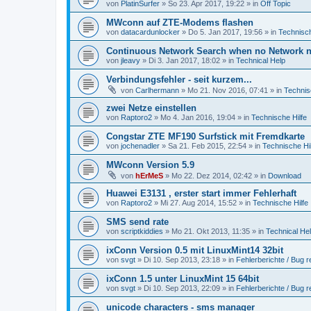
von
PlatinSurfer
» So 23. Apr 2017, 19:22 » in
Off Topic
MWconn auf ZTE-Modems flashen
von
datacardunlocker
» Do 5. Jan 2017, 19:56 » in
Technisch
Continuous Network Search when no Network n
von
jleavy
» Di 3. Jan 2017, 18:02 » in
Technical Help
Verbindungsfehler - seit kurzem...
von
Carlhermann
» Mo 21. Nov 2016, 07:41 » in
Technis
zwei Netze einstellen
von
Raptoro2
» Mo 4. Jan 2016, 19:04 » in
Technische Hilfe
Congstar ZTE MF190 Surfstick mit Fremdkarte
von
jochenadler
» Sa 21. Feb 2015, 22:54 » in
Technische Hil
MWconn Version 5.9
von
hErMeS
» Mo 22. Dez 2014, 02:42 » in
Download
Huawei E3131 , erster start immer Fehlerhaft
von
Raptoro2
» Mi 27. Aug 2014, 15:52 » in
Technische Hilfe
SMS send rate
von
scriptkiddies
» Mo 21. Okt 2013, 11:35 » in
Technical He
ixConn Version 0.5 mit LinuxMint14 32bit
von
svgt
» Di 10. Sep 2013, 23:18 » in
Fehlerberichte / Bug r
ixConn 1.5 unter LinuxMint 15 64bit
von
svgt
» Di 10. Sep 2013, 22:09 » in
Fehlerberichte / Bug r
unicode characters - sms manager