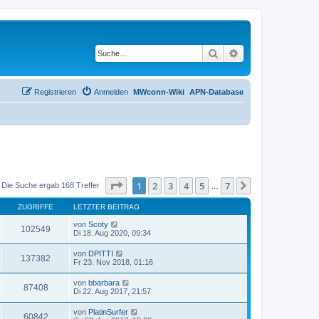
Suche
Erweiterte Suche
Registrieren
Anmelden
MWconn-Wiki
APN-Database
Seite
1
von
7
1
2
3
4
5
7
Nächste
Die Suche ergab 168 Treffer
…
ZUGRIFFE
LETZTER BEITRAG
von
Scoty
102549
Di 18. Aug 2020, 09:34
von
DPITTI
137382
Fr 23. Nov 2018, 01:16
von
bbarbara
87408
Di 22. Aug 2017, 21:57
von
PlatinSurfer
60842