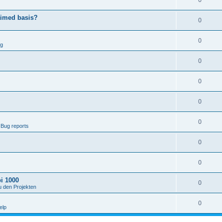
0
timed basis?
0
0
ng
0
0
0
0
 Bug reports
0
0
i 1000
0
u den Projekten
0
elp