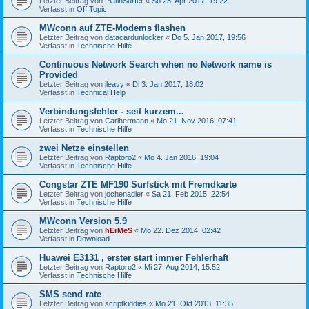
Letzter Beitrag von
PlatinSurfer
«
So 23. Apr 2017, 19:22
Verfasst in
Off Topic
MWconn auf ZTE-Modems flashen
Letzter Beitrag von
datacardunlocker
«
Do 5. Jan 2017, 19:56
Verfasst in
Technische Hilfe
Continuous Network Search when no Network name is
Provided
Letzter Beitrag von
jleavy
«
Di 3. Jan 2017, 18:02
Verfasst in
Technical Help
Verbindungsfehler - seit kurzem...
Letzter Beitrag von
Carlhermann
«
Mo 21. Nov 2016, 07:41
Verfasst in
Technische Hilfe
zwei Netze einstellen
Letzter Beitrag von
Raptoro2
«
Mo 4. Jan 2016, 19:04
Verfasst in
Technische Hilfe
Congstar ZTE MF190 Surfstick mit Fremdkarte
Letzter Beitrag von
jochenadler
«
Sa 21. Feb 2015, 22:54
Verfasst in
Technische Hilfe
MWconn Version 5.9
Letzter Beitrag von
hErMeS
«
Mo 22. Dez 2014, 02:42
Verfasst in
Download
Huawei E3131 , erster start immer Fehlerhaft
Letzter Beitrag von
Raptoro2
«
Mi 27. Aug 2014, 15:52
Verfasst in
Technische Hilfe
SMS send rate
Letzter Beitrag von
scriptkiddies
«
Mo 21. Okt 2013, 11:35