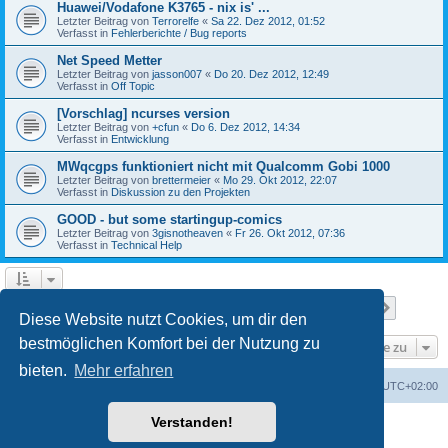
Huawei/Vodafone K3765 - nix is' ...
Letzter Beitrag von
Terrorelfe
«
Sa 22. Dez 2012, 01:52
Verfasst in
Fehlerberichte / Bug reports
Net Speed Metter
Letzter Beitrag von
jasson007
«
Do 20. Dez 2012, 12:49
Verfasst in
Off Topic
[Vorschlag] ncurses version
Letzter Beitrag von
+cfun
«
Do 6. Dez 2012, 14:34
Verfasst in
Entwicklung
MWqcgps funktioniert nicht mit Qualcomm Gobi 1000
Letzter Beitrag von
brettermeier
«
Mo 29. Okt 2012, 22:07
Verfasst in
Diskussion zu den Projekten
GOOD - but some startingup-comics
Letzter Beitrag von
3gisnotheaven
«
Fr 26. Okt 2012, 07:36
Verfasst in
Technical Help
Seite
1
von
7
1
2
3
4
5
7
Nächst
Die Suche ergab 168 Treffer
…
Diese Website nutzt Cookies, um dir den
bestmöglichen Komfort bei der Nutzung zu
Gehe zu
bieten.
Mehr erfahren
Portal
Foren-Übersicht
Alle Zeiten sind
UTC+02:00
Verstanden!
Powered by
phpBB
® Forum Software © phpBB Limited
Deutsche Übersetzung durch
phpBB.de