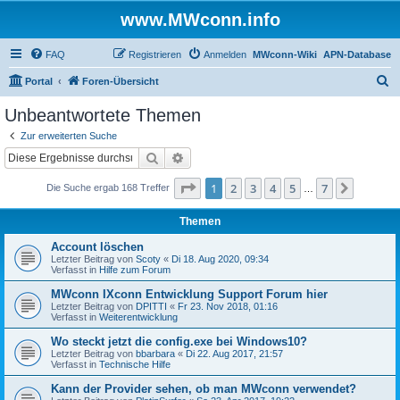
www.MWconn.info
FAQ
Registrieren
Anmelden
MWconn-Wiki
APN-Database
S
Portal
Foren-Übersicht
u
Unbeantwortete Themen
c
Zur erweiterten Suche
h
Suche
Erweiterte Suche
e
Seite
1
von
7
1
2
3
4
5
7
Nächst
Die Suche ergab 168 Treffer
…
Themen
Account löschen
Letzter Beitrag von
Scoty
«
Di 18. Aug 2020, 09:34
Verfasst in
Hilfe zum Forum
MWconn IXconn Entwicklung Support Forum hier
Letzter Beitrag von
DPITTI
«
Fr 23. Nov 2018, 01:16
Verfasst in
Weiterentwicklung
Wo steckt jetzt die config.exe bei Windows10?
Letzter Beitrag von
bbarbara
«
Di 22. Aug 2017, 21:57
Verfasst in
Technische Hilfe
Kann der Provider sehen, ob man MWconn verwendet?