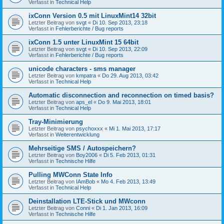
Verfasst in
Technical Help
ixConn Version 0.5 mit LinuxMint14 32bit
Letzter Beitrag von
svgt
«
Di 10. Sep 2013, 23:18
Verfasst in
Fehlerberichte / Bug reports
ixConn 1.5 unter LinuxMint 15 64bit
Letzter Beitrag von
svgt
«
Di 10. Sep 2013, 22:09
Verfasst in
Fehlerberichte / Bug reports
unicode characters - sms manager
Letzter Beitrag von
kmpatra
«
Do 29. Aug 2013, 03:42
Verfasst in
Technical Help
Automatic disconnection and reconnection on timed basis?
Letzter Beitrag von
aps_el
«
Do 9. Mai 2013, 18:01
Verfasst in
Technical Help
Tray-Minimierung
Letzter Beitrag von
psychoxxx
«
Mi 1. Mai 2013, 17:17
Verfasst in
Weiterentwicklung
Mehrseitige SMS / Autospeichern?
Letzter Beitrag von
Boy2006
«
Di 5. Feb 2013, 01:31
Verfasst in
Technische Hilfe
Pulling MWConn State Info
Letzter Beitrag von
IAmBob
«
Mo 4. Feb 2013, 13:49
Verfasst in
Technical Help
Deinstallation LTE-Stick und MWconn
Letzter Beitrag von
Conni
«
Di 1. Jan 2013, 16:09
Verfasst in
Technische Hilfe