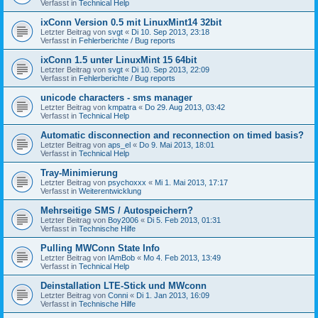
Verfasst in
Technical Help
ixConn Version 0.5 mit LinuxMint14 32bit
Letzter Beitrag von
svgt
«
Di 10. Sep 2013, 23:18
Verfasst in
Fehlerberichte / Bug reports
ixConn 1.5 unter LinuxMint 15 64bit
Letzter Beitrag von
svgt
«
Di 10. Sep 2013, 22:09
Verfasst in
Fehlerberichte / Bug reports
unicode characters - sms manager
Letzter Beitrag von
kmpatra
«
Do 29. Aug 2013, 03:42
Verfasst in
Technical Help
Automatic disconnection and reconnection on timed basis?
Letzter Beitrag von
aps_el
«
Do 9. Mai 2013, 18:01
Verfasst in
Technical Help
Tray-Minimierung
Letzter Beitrag von
psychoxxx
«
Mi 1. Mai 2013, 17:17
Verfasst in
Weiterentwicklung
Mehrseitige SMS / Autospeichern?
Letzter Beitrag von
Boy2006
«
Di 5. Feb 2013, 01:31
Verfasst in
Technische Hilfe
Pulling MWConn State Info
Letzter Beitrag von
IAmBob
«
Mo 4. Feb 2013, 13:49
Verfasst in
Technical Help
Deinstallation LTE-Stick und MWconn
Letzter Beitrag von
Conni
«
Di 1. Jan 2013, 16:09
Verfasst in
Technische Hilfe