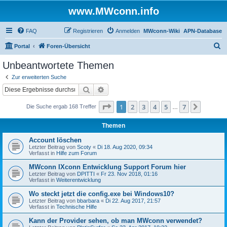
www.MWconn.info
FAQ
Registrieren
Anmelden
MWconn-Wiki
APN-Database
S
Portal
Foren-Übersicht
u
Unbeantwortete Themen
c
Zur erweiterten Suche
h
Suche
Erweiterte Suche
e
Seite
1
von
7
1
2
3
4
5
7
Nächst
Die Suche ergab 168 Treffer
…
Themen
Account löschen
Letzter Beitrag von
Scoty
«
Di 18. Aug 2020, 09:34
Verfasst in
Hilfe zum Forum
MWconn IXconn Entwicklung Support Forum hier
Letzter Beitrag von
DPITTI
«
Fr 23. Nov 2018, 01:16
Verfasst in
Weiterentwicklung
Wo steckt jetzt die config.exe bei Windows10?
Letzter Beitrag von
bbarbara
«
Di 22. Aug 2017, 21:57
Verfasst in
Technische Hilfe
Kann der Provider sehen, ob man MWconn verwendet?