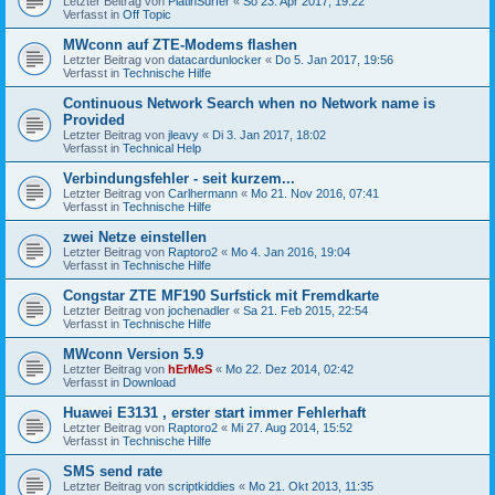
Letzter Beitrag von
PlatinSurfer
«
So 23. Apr 2017, 19:22
Verfasst in
Off Topic
MWconn auf ZTE-Modems flashen
Letzter Beitrag von
datacardunlocker
«
Do 5. Jan 2017, 19:56
Verfasst in
Technische Hilfe
Continuous Network Search when no Network name is
Provided
Letzter Beitrag von
jleavy
«
Di 3. Jan 2017, 18:02
Verfasst in
Technical Help
Verbindungsfehler - seit kurzem...
Letzter Beitrag von
Carlhermann
«
Mo 21. Nov 2016, 07:41
Verfasst in
Technische Hilfe
zwei Netze einstellen
Letzter Beitrag von
Raptoro2
«
Mo 4. Jan 2016, 19:04
Verfasst in
Technische Hilfe
Congstar ZTE MF190 Surfstick mit Fremdkarte
Letzter Beitrag von
jochenadler
«
Sa 21. Feb 2015, 22:54
Verfasst in
Technische Hilfe
MWconn Version 5.9
Letzter Beitrag von
hErMeS
«
Mo 22. Dez 2014, 02:42
Verfasst in
Download
Huawei E3131 , erster start immer Fehlerhaft
Letzter Beitrag von
Raptoro2
«
Mi 27. Aug 2014, 15:52
Verfasst in
Technische Hilfe
SMS send rate
Letzter Beitrag von
scriptkiddies
«
Mo 21. Okt 2013, 11:35