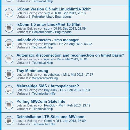
Verfasst in
Technical Help
ixConn Version 0.5 mit LinuxMint14 32bit
Letzter Beitrag von
svgt
«
Di 10. Sep 2013, 23:18
Verfasst in
Fehlerberichte / Bug reports
ixConn 1.5 unter LinuxMint 15 64bit
Letzter Beitrag von
svgt
«
Di 10. Sep 2013, 22:09
Verfasst in
Fehlerberichte / Bug reports
unicode characters - sms manager
Letzter Beitrag von
kmpatra
«
Do 29. Aug 2013, 03:42
Verfasst in
Technical Help
Automatic disconnection and reconnection on timed basis?
Letzter Beitrag von
aps_el
«
Do 9. Mai 2013, 18:01
Verfasst in
Technical Help
Tray-Minimierung
Letzter Beitrag von
psychoxxx
«
Mi 1. Mai 2013, 17:17
Verfasst in
Weiterentwicklung
Mehrseitige SMS / Autospeichern?
Letzter Beitrag von
Boy2006
«
Di 5. Feb 2013, 01:31
Verfasst in
Technische Hilfe
Pulling MWConn State Info
Letzter Beitrag von
IAmBob
«
Mo 4. Feb 2013, 13:49
Verfasst in
Technical Help
Deinstallation LTE-Stick und MWconn
Letzter Beitrag von
Conni
«
Di 1. Jan 2013, 16:09
Verfasst in
Technische Hilfe