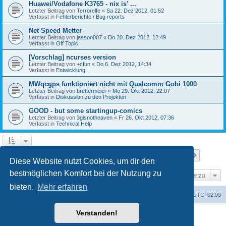
Huawei/Vodafone K3765 - nix is' ...
Letzter Beitrag von
Terrorelfe
«
Sa 22. Dez 2012, 01:52
Verfasst in
Fehlerberichte / Bug reports
Net Speed Metter
Letzter Beitrag von
jasson007
«
Do 20. Dez 2012, 12:49
Verfasst in
Off Topic
[Vorschlag] ncurses version
Letzter Beitrag von
+cfun
«
Do 6. Dez 2012, 14:34
Verfasst in
Entwicklung
MWqcgps funktioniert nicht mit Qualcomm Gobi 1000
Letzter Beitrag von
brettermeier
«
Mo 29. Okt 2012, 22:07
Verfasst in
Diskussion zu den Projekten
GOOD - but some startingup-comics
Letzter Beitrag von
3gisnotheaven
«
Fr 26. Okt 2012, 07:36
Verfasst in
Technical Help
Seite
1
von
7
1
2
3
4
5
7
Nächst
Die Suche ergab 168 Treffer
…
Diese Website nutzt Cookies, um dir den
bestmöglichen Komfort bei der Nutzung zu
Gehe zu
bieten.
Mehr erfahren
Portal
Foren-Übersicht
Alle Zeiten sind
UTC+02:00
Verstanden!
Powered by
phpBB
® Forum Software © phpBB Limited
Deutsche Übersetzung durch
phpBB.de