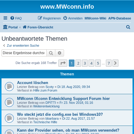
www.MWconn.info
FAQ
Registrieren
Anmelden
MWconn-Wiki
APN-Database
S
Portal
Foren-Übersicht
u
Unbeantwortete Themen
c
Zur erweiterten Suche
h
Suche
Erweiterte Suche
e
Seite
1
von
7
1
2
3
4
5
7
Nächst
Die Suche ergab 168 Treffer
…
Themen
Account löschen
Letzter Beitrag von
Scoty
«
Di 18. Aug 2020, 09:34
Verfasst in
Hilfe zum Forum
MWconn IXconn Entwicklung Support Forum hier
Letzter Beitrag von
DPITTI
«
Fr 23. Nov 2018, 01:16
Verfasst in
Weiterentwicklung
Wo steckt jetzt die config.exe bei Windows10?
Letzter Beitrag von
bbarbara
«
Di 22. Aug 2017, 21:57
Verfasst in
Technische Hilfe
Kann der Provider sehen, ob man MWconn verwendet?