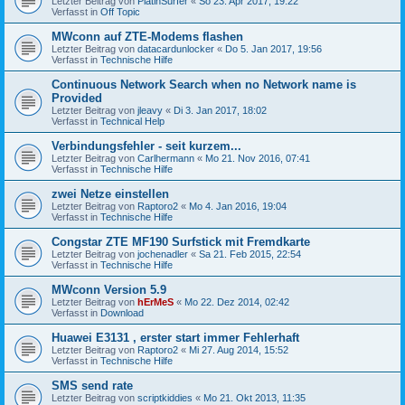
Letzter Beitrag von
PlatinSurfer
«
So 23. Apr 2017, 19:22
Verfasst in
Off Topic
MWconn auf ZTE-Modems flashen
Letzter Beitrag von
datacardunlocker
«
Do 5. Jan 2017, 19:56
Verfasst in
Technische Hilfe
Continuous Network Search when no Network name is
Provided
Letzter Beitrag von
jleavy
«
Di 3. Jan 2017, 18:02
Verfasst in
Technical Help
Verbindungsfehler - seit kurzem...
Letzter Beitrag von
Carlhermann
«
Mo 21. Nov 2016, 07:41
Verfasst in
Technische Hilfe
zwei Netze einstellen
Letzter Beitrag von
Raptoro2
«
Mo 4. Jan 2016, 19:04
Verfasst in
Technische Hilfe
Congstar ZTE MF190 Surfstick mit Fremdkarte
Letzter Beitrag von
jochenadler
«
Sa 21. Feb 2015, 22:54
Verfasst in
Technische Hilfe
MWconn Version 5.9
Letzter Beitrag von
hErMeS
«
Mo 22. Dez 2014, 02:42
Verfasst in
Download
Huawei E3131 , erster start immer Fehlerhaft
Letzter Beitrag von
Raptoro2
«
Mi 27. Aug 2014, 15:52
Verfasst in
Technische Hilfe
SMS send rate
Letzter Beitrag von
scriptkiddies
«
Mo 21. Okt 2013, 11:35