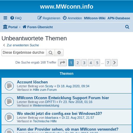
www.MWconn.info
FAQ
Registrieren
Anmelden
MWconn-Wiki
APN-Database
S
Portal
Foren-Übersicht
u
Unbeantwortete Themen
c
Zur erweiterten Suche
h
Suche
Erweiterte Suche
e
Seite
1
von
7
1
2
3
4
5
7
Nächst
Die Suche ergab 168 Treffer
…
Themen
Account löschen
Letzter Beitrag von
Scoty
«
Di 18. Aug 2020, 09:34
Verfasst in
Hilfe zum Forum
MWconn IXconn Entwicklung Support Forum hier
Letzter Beitrag von
DPITTI
«
Fr 23. Nov 2018, 01:16
Verfasst in
Weiterentwicklung
Wo steckt jetzt die config.exe bei Windows10?
Letzter Beitrag von
bbarbara
«
Di 22. Aug 2017, 21:57
Verfasst in
Technische Hilfe
Kann der Provider sehen, ob man MWconn verwendet?