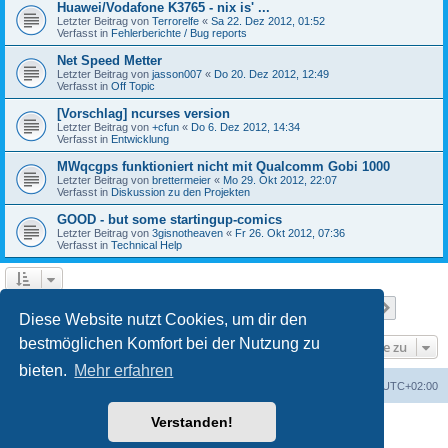
Huawei/Vodafone K3765 - nix is' ...
Letzter Beitrag von
Terrorelfe
«
Sa 22. Dez 2012, 01:52
Verfasst in
Fehlerberichte / Bug reports
Net Speed Metter
Letzter Beitrag von
jasson007
«
Do 20. Dez 2012, 12:49
Verfasst in
Off Topic
[Vorschlag] ncurses version
Letzter Beitrag von
+cfun
«
Do 6. Dez 2012, 14:34
Verfasst in
Entwicklung
MWqcgps funktioniert nicht mit Qualcomm Gobi 1000
Letzter Beitrag von
brettermeier
«
Mo 29. Okt 2012, 22:07
Verfasst in
Diskussion zu den Projekten
GOOD - but some startingup-comics
Letzter Beitrag von
3gisnotheaven
«
Fr 26. Okt 2012, 07:36
Verfasst in
Technical Help
Seite
1
von
7
1
2
3
4
5
7
Nächst
Die Suche ergab 168 Treffer
…
Diese Website nutzt Cookies, um dir den
bestmöglichen Komfort bei der Nutzung zu
Gehe zu
bieten.
Mehr erfahren
Portal
Foren-Übersicht
Alle Zeiten sind
UTC+02:00
Verstanden!
Powered by
phpBB
® Forum Software © phpBB Limited
Deutsche Übersetzung durch
phpBB.de