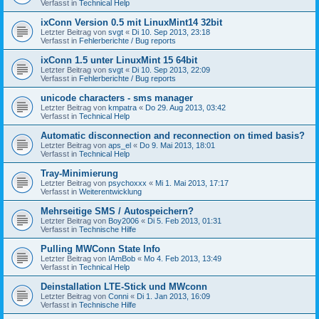
Verfasst in
Technical Help
ixConn Version 0.5 mit LinuxMint14 32bit
Letzter Beitrag von
svgt
«
Di 10. Sep 2013, 23:18
Verfasst in
Fehlerberichte / Bug reports
ixConn 1.5 unter LinuxMint 15 64bit
Letzter Beitrag von
svgt
«
Di 10. Sep 2013, 22:09
Verfasst in
Fehlerberichte / Bug reports
unicode characters - sms manager
Letzter Beitrag von
kmpatra
«
Do 29. Aug 2013, 03:42
Verfasst in
Technical Help
Automatic disconnection and reconnection on timed basis?
Letzter Beitrag von
aps_el
«
Do 9. Mai 2013, 18:01
Verfasst in
Technical Help
Tray-Minimierung
Letzter Beitrag von
psychoxxx
«
Mi 1. Mai 2013, 17:17
Verfasst in
Weiterentwicklung
Mehrseitige SMS / Autospeichern?
Letzter Beitrag von
Boy2006
«
Di 5. Feb 2013, 01:31
Verfasst in
Technische Hilfe
Pulling MWConn State Info
Letzter Beitrag von
IAmBob
«
Mo 4. Feb 2013, 13:49
Verfasst in
Technical Help
Deinstallation LTE-Stick und MWconn
Letzter Beitrag von
Conni
«
Di 1. Jan 2013, 16:09
Verfasst in
Technische Hilfe