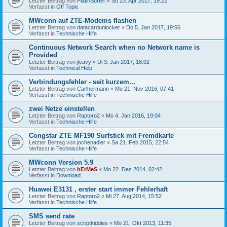
Letzter Beitrag von
PlatinSurfer
«
So 23. Apr 2017, 19:22
Verfasst in
Off Topic
MWconn auf ZTE-Modems flashen
Letzter Beitrag von
datacardunlocker
«
Do 5. Jan 2017, 19:56
Verfasst in
Technische Hilfe
Continuous Network Search when no Network name is
Provided
Letzter Beitrag von
jleavy
«
Di 3. Jan 2017, 18:02
Verfasst in
Technical Help
Verbindungsfehler - seit kurzem...
Letzter Beitrag von
Carlhermann
«
Mo 21. Nov 2016, 07:41
Verfasst in
Technische Hilfe
zwei Netze einstellen
Letzter Beitrag von
Raptoro2
«
Mo 4. Jan 2016, 19:04
Verfasst in
Technische Hilfe
Congstar ZTE MF190 Surfstick mit Fremdkarte
Letzter Beitrag von
jochenadler
«
Sa 21. Feb 2015, 22:54
Verfasst in
Technische Hilfe
MWconn Version 5.9
Letzter Beitrag von
hErMeS
«
Mo 22. Dez 2014, 02:42
Verfasst in
Download
Huawei E3131 , erster start immer Fehlerhaft
Letzter Beitrag von
Raptoro2
«
Mi 27. Aug 2014, 15:52
Verfasst in
Technische Hilfe
SMS send rate
Letzter Beitrag von
scriptkiddies
«
Mo 21. Okt 2013, 11:35