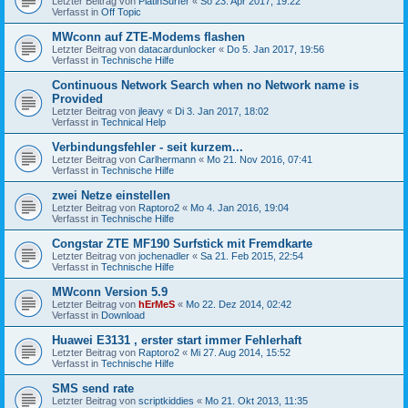
Letzter Beitrag von
PlatinSurfer
«
So 23. Apr 2017, 19:22
Verfasst in
Off Topic
MWconn auf ZTE-Modems flashen
Letzter Beitrag von
datacardunlocker
«
Do 5. Jan 2017, 19:56
Verfasst in
Technische Hilfe
Continuous Network Search when no Network name is
Provided
Letzter Beitrag von
jleavy
«
Di 3. Jan 2017, 18:02
Verfasst in
Technical Help
Verbindungsfehler - seit kurzem...
Letzter Beitrag von
Carlhermann
«
Mo 21. Nov 2016, 07:41
Verfasst in
Technische Hilfe
zwei Netze einstellen
Letzter Beitrag von
Raptoro2
«
Mo 4. Jan 2016, 19:04
Verfasst in
Technische Hilfe
Congstar ZTE MF190 Surfstick mit Fremdkarte
Letzter Beitrag von
jochenadler
«
Sa 21. Feb 2015, 22:54
Verfasst in
Technische Hilfe
MWconn Version 5.9
Letzter Beitrag von
hErMeS
«
Mo 22. Dez 2014, 02:42
Verfasst in
Download
Huawei E3131 , erster start immer Fehlerhaft
Letzter Beitrag von
Raptoro2
«
Mi 27. Aug 2014, 15:52
Verfasst in
Technische Hilfe
SMS send rate
Letzter Beitrag von
scriptkiddies
«
Mo 21. Okt 2013, 11:35