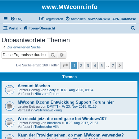
www.MWconn.info
FAQ
Registrieren
Anmelden
MWconn-Wiki
APN-Database
S
Portal
Foren-Übersicht
u
Unbeantwortete Themen
c
Zur erweiterten Suche
h
Suche
Erweiterte Suche
e
Seite
1
von
7
1
2
3
4
5
7
Nächst
Die Suche ergab 168 Treffer
…
Themen
Account löschen
Letzter Beitrag von
Scoty
«
Di 18. Aug 2020, 09:34
Verfasst in
Hilfe zum Forum
MWconn IXconn Entwicklung Support Forum hier
Letzter Beitrag von
DPITTI
«
Fr 23. Nov 2018, 01:16
Verfasst in
Weiterentwicklung
Wo steckt jetzt die config.exe bei Windows10?
Letzter Beitrag von
bbarbara
«
Di 22. Aug 2017, 21:57
Verfasst in
Technische Hilfe
Kann der Provider sehen, ob man MWconn verwendet?