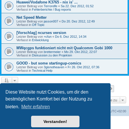
Huawei/Vodafone K3765 - nix is' ...
Letzter Beitrag von
Terrorelfe
«
Sa 22. Dez 2012, 01:52
Verfasst in
Fehlerberichte / Bug reports
Net Speed Metter
Letzter Beitrag von
jasson007
«
Do 20. Dez 2012, 12:49
Verfasst in
Off Topic
[Vorschlag] ncurses version
Letzter Beitrag von
+cfun
«
Do 6. Dez 2012, 14:34
Verfasst in
Entwicklung
MWqcgps funktioniert nicht mit Qualcomm Gobi 1000
Letzter Beitrag von
brettermeier
«
Mo 29. Okt 2012, 22:07
Verfasst in
Diskussion zu den Projekten
GOOD - but some startingup-comics
Letzter Beitrag von
3gisnotheaven
«
Fr 26. Okt 2012, 07:36
Verfasst in
Technical Help
Seite
1
von
7
1
2
3
4
5
7
Nächst
Die Suche ergab 168 Treffer
…
Diese Website nutzt Cookies, um dir den
bestmöglichen Komfort bei der Nutzung zu
Gehe zu
bieten.
Mehr erfahren
Portal
Foren-Übersicht
Alle Zeiten sind
UTC+02:00
Verstanden!
Powered by
phpBB
® Forum Software © phpBB Limited
Deutsche Übersetzung durch
phpBB.de