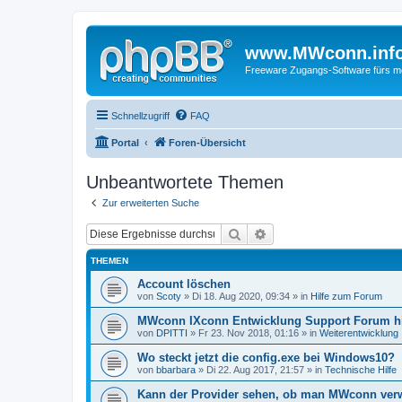
www.MWconn.inf
Freeware Zugangs-Software fürs mob
Schnellzugriff
FAQ
Portal
Foren-Übersicht
Unbeantwortete Themen
Zur erweiterten Suche
Suche
Erweiterte Suche
THEMEN
Account löschen
von
Scoty
» Di 18. Aug 2020, 09:34 » in
Hilfe zum Forum
MWconn IXconn Entwicklung Support Forum h
von
DPITTI
» Fr 23. Nov 2018, 01:16 » in
Weiterentwicklung
Wo steckt jetzt die config.exe bei Windows10?
von
bbarbara
» Di 22. Aug 2017, 21:57 » in
Technische Hilfe
Kann der Provider sehen, ob man MWconn ver