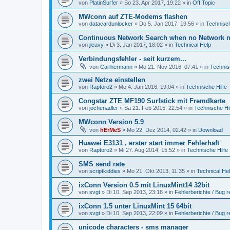
von
PlatinSurfer
» So 23. Apr 2017, 19:22 » in
Off Topic
MWconn auf ZTE-Modems flashen
von
datacardunlocker
» Do 5. Jan 2017, 19:56 » in
Technisch
Continuous Network Search when no Network n
von
jleavy
» Di 3. Jan 2017, 18:02 » in
Technical Help
Verbindungsfehler - seit kurzem...
von
Carlhermann
» Mo 21. Nov 2016, 07:41 » in
Technis
zwei Netze einstellen
von
Raptoro2
» Mo 4. Jan 2016, 19:04 » in
Technische Hilfe
Congstar ZTE MF190 Surfstick mit Fremdkarte
von
jochenadler
» Sa 21. Feb 2015, 22:54 » in
Technische Hil
MWconn Version 5.9
von
hErMeS
» Mo 22. Dez 2014, 02:42 » in
Download
Huawei E3131 , erster start immer Fehlerhaft
von
Raptoro2
» Mi 27. Aug 2014, 15:52 » in
Technische Hilfe
SMS send rate
von
scriptkiddies
» Mo 21. Okt 2013, 11:35 » in
Technical He
ixConn Version 0.5 mit LinuxMint14 32bit
von
svgt
» Di 10. Sep 2013, 23:18 » in
Fehlerberichte / Bug r
ixConn 1.5 unter LinuxMint 15 64bit
von
svgt
» Di 10. Sep 2013, 22:09 » in
Fehlerberichte / Bug r
unicode characters - sms manager