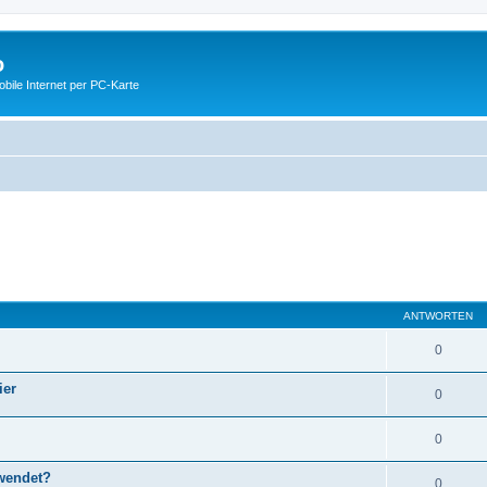
o
ile Internet per PC-Karte
ANTWORTEN
0
ier
0
0
wendet?
0