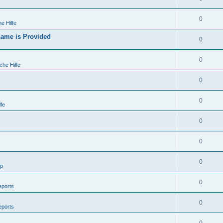
0
e Hilfe
ame is Provided
0
0
che Hilfe
0
0
fe
0
0
0
lp
0
eports
0
eports