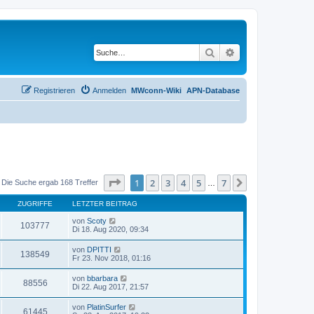
Suche
Erweiterte Suche
Registrieren
Anmelden
MWconn-Wiki
APN-Database
Seite
1
von
7
1
2
3
4
5
7
Nächste
Die Suche ergab 168 Treffer
…
ZUGRIFFE
LETZTER BEITRAG
von
Scoty
103777
Di 18. Aug 2020, 09:34
von
DPITTI
138549
Fr 23. Nov 2018, 01:16
von
bbarbara
88556
Di 22. Aug 2017, 21:57
von
PlatinSurfer
61445