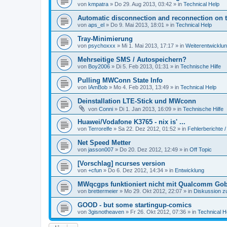
von
kmpatra
» Do 29. Aug 2013, 03:42 » in
Technical Help
Automatic disconnection and reconnection on 
von
aps_el
» Do 9. Mai 2013, 18:01 » in
Technical Help
Tray-Minimierung
von
psychoxxx
» Mi 1. Mai 2013, 17:17 » in
Weiterentwicklu
Mehrseitige SMS / Autospeichern?
von
Boy2006
» Di 5. Feb 2013, 01:31 » in
Technische Hilfe
Pulling MWConn State Info
von
IAmBob
» Mo 4. Feb 2013, 13:49 » in
Technical Help
Deinstallation LTE-Stick und MWconn
von
Conni
» Di 1. Jan 2013, 16:09 » in
Technische Hilfe
Huawei/Vodafone K3765 - nix is' ...
von
Terrorelfe
» Sa 22. Dez 2012, 01:52 » in
Fehlerberichte /
Net Speed Metter
von
jasson007
» Do 20. Dez 2012, 12:49 » in
Off Topic
[Vorschlag] ncurses version
von
+cfun
» Do 6. Dez 2012, 14:34 » in
Entwicklung
MWqcgps funktioniert nicht mit Qualcomm Gob
von
brettermeier
» Mo 29. Okt 2012, 22:07 » in
Diskussion z
GOOD - but some startingup-comics
von
3gisnotheaven
» Fr 26. Okt 2012, 07:36 » in
Technical H