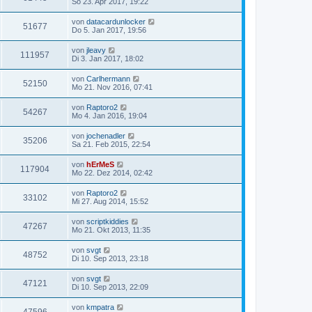
So 23. Apr 2017, 19:22
von
datacardunlocker
51677
Do 5. Jan 2017, 19:56
von
jleavy
111957
Di 3. Jan 2017, 18:02
von
Carlhermann
52150
Mo 21. Nov 2016, 07:41
von
Raptoro2
54267
Mo 4. Jan 2016, 19:04
von
jochenadler
35206
Sa 21. Feb 2015, 22:54
von
hErMeS
117904
Mo 22. Dez 2014, 02:42
von
Raptoro2
33102
Mi 27. Aug 2014, 15:52
von
scriptkiddies
47267
Mo 21. Okt 2013, 11:35
von
svgt
48752
Di 10. Sep 2013, 23:18
von
svgt
47121
Di 10. Sep 2013, 22:09
von
kmpatra