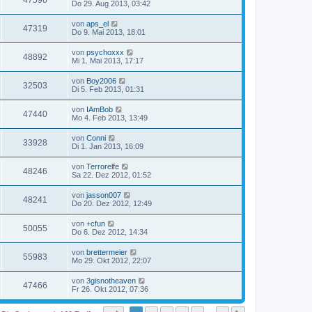
47596
Do 29. Aug 2013, 03:42
von
aps_el
47319
Do 9. Mai 2013, 18:01
von
psychoxxx
48892
Mi 1. Mai 2013, 17:17
von
Boy2006
32503
Di 5. Feb 2013, 01:31
von
IAmBob
47440
Mo 4. Feb 2013, 13:49
von
Conni
33928
Di 1. Jan 2013, 16:09
von
Terrorelfe
48246
Sa 22. Dez 2012, 01:52
von
jasson007
48241
Do 20. Dez 2012, 12:49
von
+cfun
50055
Do 6. Dez 2012, 14:34
von
brettermeier
55983
Mo 29. Okt 2012, 22:07
von
3gisnotheaven
47466
Fr 26. Okt 2012, 07:36