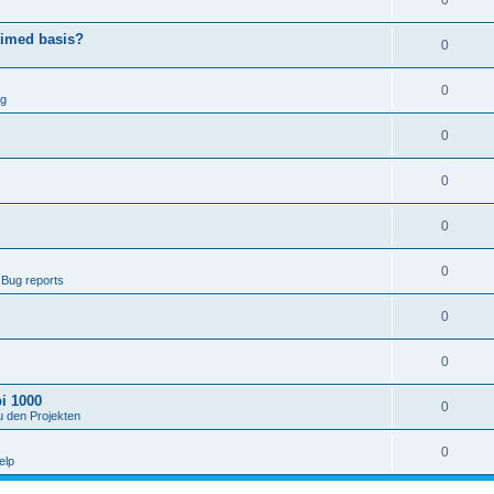
0
timed basis?
0
0
ng
0
0
0
0
 Bug reports
0
0
i 1000
0
u den Projekten
0
elp