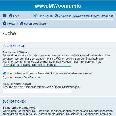
www.MWconn.info
FAQ
Registrieren
Anmelden
MWconn-Wiki
APN-Database
Portal
Foren-Übersicht
Suche
SUCHANFRAGE
Suche nach Wörtern:
Setze ein
+
vor ein Wort, das gefunden werden muss und ein
-
vor ein Wort, das nicht
gefunden werden darf. Verwende mehrere Wörter getrennt durch
|
innerhalb einer
Klammer, wenn nur eines der Wörter gefunden werden muss. Benutze ein * als
Platzhalter für teilweise Übereinstimmungen.
Nach allen Begriffen suchen oder Suche wie angegeben verwenden
Nach einem Begriff suchen
Zu suchender Autor:
Benutze ein * als Platzhalter für teilweise Übereinstimmungen.
SUCHOPTIONEN
Zu durchsuchende Foren:
Wähle das Forum oder die Foren aus, in denen gesucht werden soll. Unterforen werden
automatisch mit durchsucht, sofern du die Option „Unterforen durchsuchen“ unten nicht