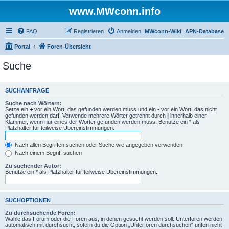
www.MWconn.info
FAQ
Registrieren
Anmelden
MWconn-Wiki
APN-Database
Portal
Foren-Übersicht
Suche
SUCHANFRAGE
Suche nach Wörtern:
Setze ein
+
vor ein Wort, das gefunden werden muss und ein
-
vor ein Wort, das nicht
gefunden werden darf. Verwende mehrere Wörter getrennt durch
|
innerhalb einer
Klammer, wenn nur eines der Wörter gefunden werden muss. Benutze ein * als
Platzhalter für teilweise Übereinstimmungen.
Nach allen Begriffen suchen oder Suche wie angegeben verwenden
Nach einem Begriff suchen
Zu suchender Autor:
Benutze ein * als Platzhalter für teilweise Übereinstimmungen.
SUCHOPTIONEN
Zu durchsuchende Foren:
Wähle das Forum oder die Foren aus, in denen gesucht werden soll. Unterforen werden
automatisch mit durchsucht, sofern du die Option „Unterforen durchsuchen“ unten nicht