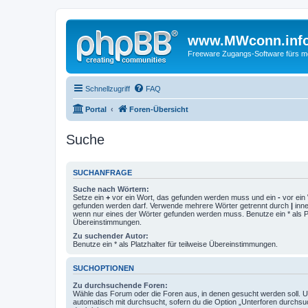
www.MWconn.inf
Freeware Zugangs-Software fürs mob
Schnellzugriff
FAQ
Portal
Foren-Übersicht
Suche
SUCHANFRAGE
Suche nach Wörtern:
Setze ein
+
vor ein Wort, das gefunden werden muss und ein
-
vor ein 
gefunden werden darf. Verwende mehrere Wörter getrennt durch
|
inne
wenn nur eines der Wörter gefunden werden muss. Benutze ein * als Pla
Übereinstimmungen.
Zu suchender Autor:
Benutze ein * als Platzhalter für teilweise Übereinstimmungen.
SUCHOPTIONEN
Zu durchsuchende Foren:
Wähle das Forum oder die Foren aus, in denen gesucht werden soll. 
automatisch mit durchsucht, sofern du die Option „Unterforen durchsu