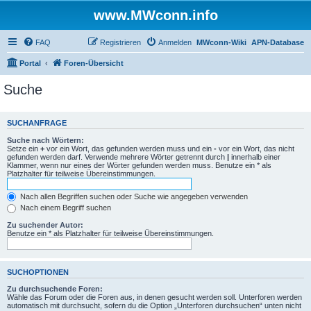
www.MWconn.info
FAQ
Registrieren
Anmelden
MWconn-Wiki
APN-Database
Portal
Foren-Übersicht
Suche
SUCHANFRAGE
Suche nach Wörtern:
Setze ein
+
vor ein Wort, das gefunden werden muss und ein
-
vor ein Wort, das nicht
gefunden werden darf. Verwende mehrere Wörter getrennt durch
|
innerhalb einer
Klammer, wenn nur eines der Wörter gefunden werden muss. Benutze ein * als
Platzhalter für teilweise Übereinstimmungen.
Nach allen Begriffen suchen oder Suche wie angegeben verwenden
Nach einem Begriff suchen
Zu suchender Autor:
Benutze ein * als Platzhalter für teilweise Übereinstimmungen.
SUCHOPTIONEN
Zu durchsuchende Foren:
Wähle das Forum oder die Foren aus, in denen gesucht werden soll. Unterforen werden
automatisch mit durchsucht, sofern du die Option „Unterforen durchsuchen“ unten nicht