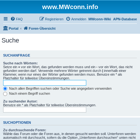
www.MWconn.info
FAQ
Registrieren
Anmelden
MWconn-Wiki
APN-Database
Portal
Foren-Übersicht
Suche
SUCHANFRAGE
Suche nach Wörtern:
Setze ein
+
vor ein Wort, das gefunden werden muss und ein
-
vor ein Wort, das nicht
gefunden werden darf. Verwende mehrere Wörter getrennt durch
|
innerhalb einer
Klammer, wenn nur eines der Wörter gefunden werden muss. Benutze ein * als
Platzhalter für teilweise Übereinstimmungen.
Nach allen Begriffen suchen oder Suche wie angegeben verwenden
Nach einem Begriff suchen
Zu suchender Autor:
Benutze ein * als Platzhalter für teilweise Übereinstimmungen.
SUCHOPTIONEN
Zu durchsuchende Foren:
Wähle das Forum oder die Foren aus, in denen gesucht werden soll. Unterforen werden
automatisch mit durchsucht, sofern du die Option „Unterforen durchsuchen“ unten nicht