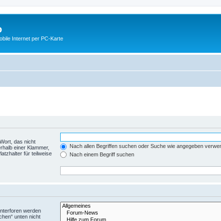
o
ile Internet per PC-Karte
Wort, das nicht
Nach allen Begriffen suchen oder Suche wie angegeben verwe
rhalb einer Klammer,
tzhalter für teilweise
Nach einem Begriff suchen
Unterforen werden
chen“ unten nicht