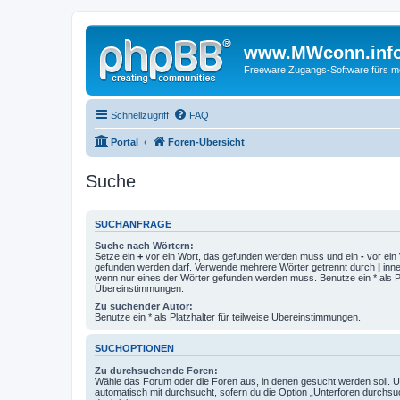
www.MWconn.inf
Freeware Zugangs-Software fürs mob
Schnellzugriff
FAQ
Portal
Foren-Übersicht
Suche
SUCHANFRAGE
Suche nach Wörtern:
Setze ein
+
vor ein Wort, das gefunden werden muss und ein
-
vor ein 
gefunden werden darf. Verwende mehrere Wörter getrennt durch
|
inne
wenn nur eines der Wörter gefunden werden muss. Benutze ein * als Pla
Übereinstimmungen.
Zu suchender Autor:
Benutze ein * als Platzhalter für teilweise Übereinstimmungen.
SUCHOPTIONEN
Zu durchsuchende Foren:
Wähle das Forum oder die Foren aus, in denen gesucht werden soll. 
automatisch mit durchsucht, sofern du die Option „Unterforen durchsu