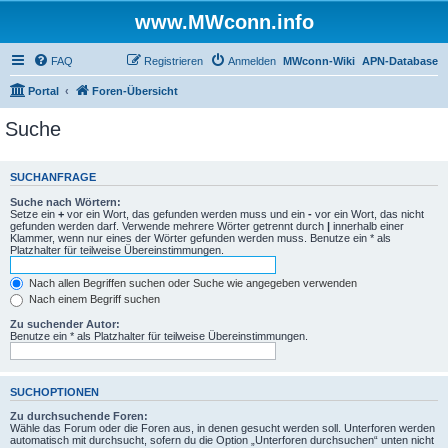
www.MWconn.info
FAQ
Registrieren
Anmelden
MWconn-Wiki
APN-Database
Portal
Foren-Übersicht
Suche
SUCHANFRAGE
Suche nach Wörtern:
Setze ein
+
vor ein Wort, das gefunden werden muss und ein
-
vor ein Wort, das nicht
gefunden werden darf. Verwende mehrere Wörter getrennt durch
|
innerhalb einer
Klammer, wenn nur eines der Wörter gefunden werden muss. Benutze ein * als
Platzhalter für teilweise Übereinstimmungen.
Nach allen Begriffen suchen oder Suche wie angegeben verwenden
Nach einem Begriff suchen
Zu suchender Autor:
Benutze ein * als Platzhalter für teilweise Übereinstimmungen.
SUCHOPTIONEN
Zu durchsuchende Foren:
Wähle das Forum oder die Foren aus, in denen gesucht werden soll. Unterforen werden
automatisch mit durchsucht, sofern du die Option „Unterforen durchsuchen“ unten nicht