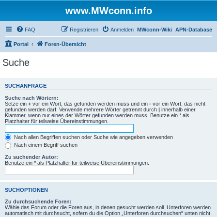
www.MWconn.info
FAQ
Registrieren
Anmelden
MWconn-Wiki
APN-Database
Portal
Foren-Übersicht
Suche
SUCHANFRAGE
Suche nach Wörtern:
Setze ein
+
vor ein Wort, das gefunden werden muss und ein
-
vor ein Wort, das nicht
gefunden werden darf. Verwende mehrere Wörter getrennt durch
|
innerhalb einer
Klammer, wenn nur eines der Wörter gefunden werden muss. Benutze ein * als
Platzhalter für teilweise Übereinstimmungen.
Nach allen Begriffen suchen oder Suche wie angegeben verwenden
Nach einem Begriff suchen
Zu suchender Autor:
Benutze ein * als Platzhalter für teilweise Übereinstimmungen.
SUCHOPTIONEN
Zu durchsuchende Foren:
Wähle das Forum oder die Foren aus, in denen gesucht werden soll. Unterforen werden
automatisch mit durchsucht, sofern du die Option „Unterforen durchsuchen“ unten nicht