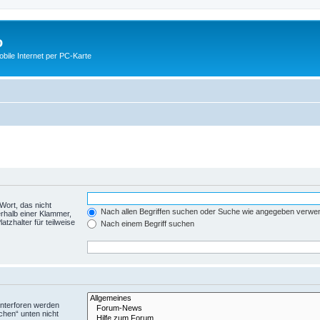
o
ile Internet per PC-Karte
Wort, das nicht
Nach allen Begriffen suchen oder Suche wie angegeben verwe
rhalb einer Klammer,
tzhalter für teilweise
Nach einem Begriff suchen
Unterforen werden
chen“ unten nicht