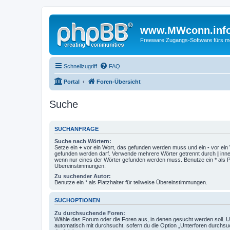
www.MWconn.inf
Freeware Zugangs-Software fürs mob
Schnellzugriff
FAQ
Portal
Foren-Übersicht
Suche
SUCHANFRAGE
Suche nach Wörtern:
Setze ein
+
vor ein Wort, das gefunden werden muss und ein
-
vor ein 
gefunden werden darf. Verwende mehrere Wörter getrennt durch
|
inne
wenn nur eines der Wörter gefunden werden muss. Benutze ein * als Pla
Übereinstimmungen.
Zu suchender Autor:
Benutze ein * als Platzhalter für teilweise Übereinstimmungen.
SUCHOPTIONEN
Zu durchsuchende Foren:
Wähle das Forum oder die Foren aus, in denen gesucht werden soll. 
automatisch mit durchsucht, sofern du die Option „Unterforen durchsu